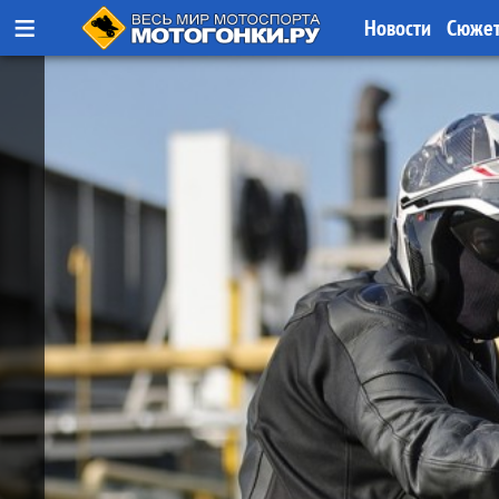
≡
Новости
Сюже