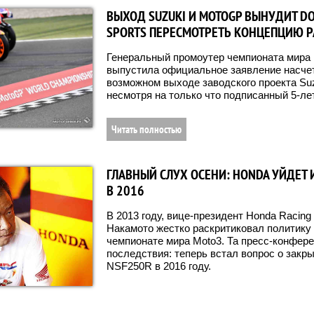
ВЫХОД SUZUKI И MOTOGP ВЫНУДИТ D
SPORTS ПЕРЕСМОТРЕТЬ КОНЦЕПЦИЮ 
Генеральный промоутер чемпионата мира п
выпустила официальное заявление насче
возможном выходе заводского проекта Suz
несмотря на только что подписанный 5-лет
Читать полностью
ГЛАВНЫЙ СЛУХ ОСЕНИ: HONDA УЙДЕТ 
В 2016
В 2013 году, вице-президент Honda Racing
Накамото жестко раскритиковал политику
чемпионате мира Moto3. Та пресс-конфер
последствия: теперь встал вопрос о закр
NSF250R в 2016 году.