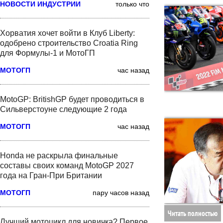
НОВОСТИ ИНДУСТРИИ
только что
Хорватия хочет войти в Клуб Liberty:
одобрено строительство Croatia Ring
для Формулы-1 и МотоГП
МОТОГП
час назад
MotoGP: BritishGP будет проводиться в
Сильверстоуне следующие 2 года
МОТОГП
час назад
Honda не раскрыла финальные
составы своих команд MotoGP 2027
года на Гран-При Британии
МОТОГП
пару часов назад
Читать полностью
Лучший мотоцикл для новичка? Первое