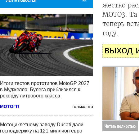
ЛЕНТА НОВОСТЕЙ
жестко ра
MOTO3. Та
теперь вст
году.
выход 
Итоги тестов прототипов MotoGP 2027
в Муджелло: Булега приблизился к
рекорду литрового класса
МОТОГП
только что
Мотоциклетному заводу Ducati дали
Читать полностью
господдержку на 121 миллион евро