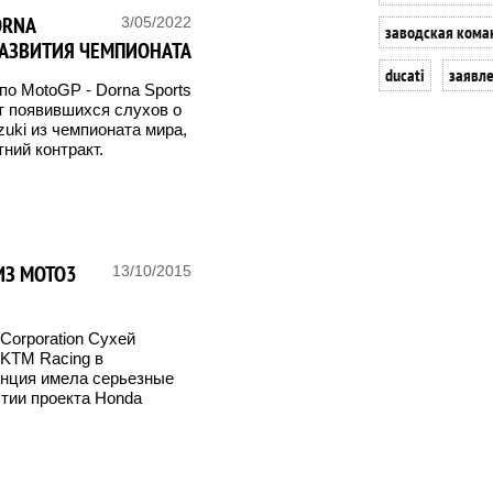
ORNA
3/05/2022
заводская кома
РАЗВИТИЯ ЧЕМПИОНАТА
ducati
заявл
о MotoGP - Dorna Sports
т появившихся слухов о
uki из чемпионата мира,
ний контракт.
ИЗ MOTO3
13/10/2015
 Corporation Сухей
 KTM Racing в
енция имела серьезные
ытии проекта Honda