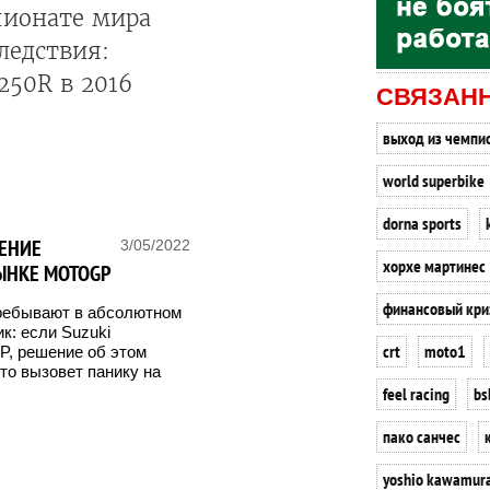
пионате мира
ледствия:
250R в 2016
СВЯЗАН
выход из чемпи
world superbike
dorna sports
ЕНИЕ
3/05/2022
хорхе мартинес
РЫНКЕ MOTOGP
финансовый кри
ребывают в абсолютном
к: если Suzuki
crt
moto1
P, решение об этом
то вызовет панику на
feel racing
bs
пако санчес
yoshio kawamur