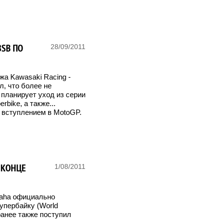
BSB ПО
28/09/2011
жа Kawasaki Racing -
л, что более не
, планирует уход из серии
rbike, а также...
 вступлением в MotoGP.
 КОНЦЕ
1/08/2011
maha официально
упербайку (World
 ранее также поступил