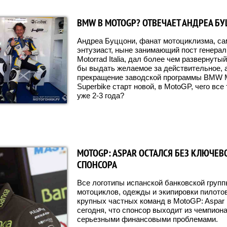
BMW В MOTOGP? ОТВЕЧАЕТ АНДРЕА Б
Андреа Буццони, фанат мотоциклизма, са
энтузиаст, ныне занимающий пост генер
Motorrad Italia, дал более чем развернутый
бы выдать желаемое за действительное, а
прекращение заводской программы BMW Mo
Superbike старт новой, в MotoGP, чего все 
уже 2-3 года?
MOTOGP: ASPAR ОСТАЛСЯ БЕЗ КЛЮЧЕВ
СПОНСОРА
Все логотипы испанской банковской групп
мотоциклов, одежды и экипировки пилото
крупных частных команд в MotoGP: Aspar
сегодня, что спонсор выходит из чемпиона
серьезными финансовыми проблемами.