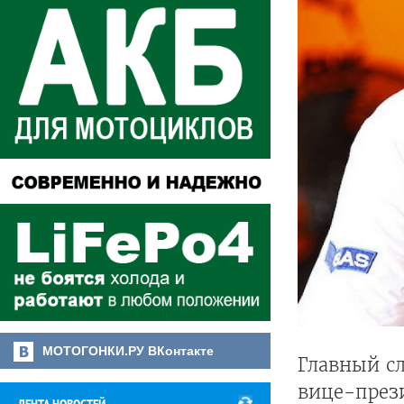
МОТОГОНКИ.РУ ВКонтакте
Главный сл
вице-през