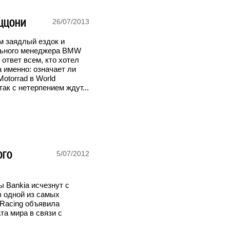
УЦЦОНИ
26/07/2013
м заядлый ездок и
ального менеджера BMW
 ответ всем, кто хотел
 именно: означает ли
torrad в World
так с нетерпением ждут...
ОГО
5/07/2012
ы Bankia исчезнут с
в одной из самых
 Racing объявила
та мира в связи с