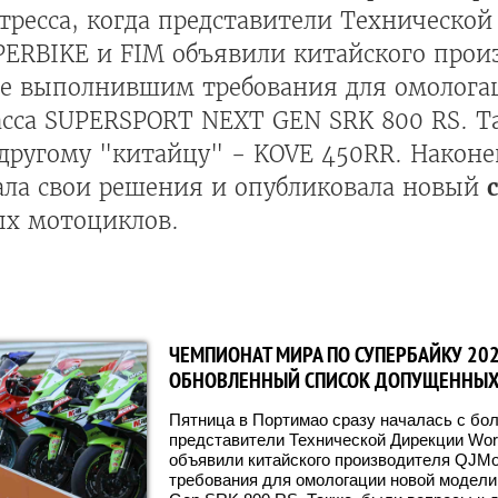
тресса, когда представители Техническо
ERBIKE и FIM объявили китайского прои
е выполнившим требования для омолога
асса SUPERSPORT NEXT GEN SRK 800 RS. Т
другому "китайцу" - KOVE 450RR. Наконе
ала свои решения и опубликовала новый
х мотоциклов.
ЧЕМПИОНАТ МИРА ПО СУПЕРБАЙКУ 202
ОБНОВЛЕННЫЙ СПИСОК ДОПУЩЕННЫХ
Пятница в Портимао сразу началась с бол
представители Технической Дирекции Worl
объявили китайского производителя QJM
требования для омологации новой модели 