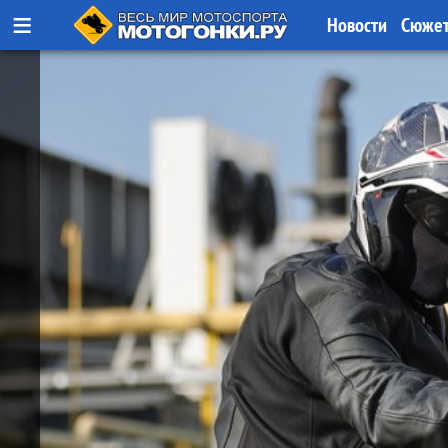
≡
Новости
Сюже