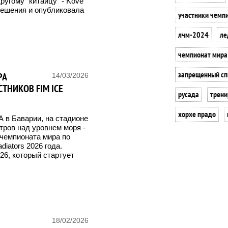
ругому "китайцу" - Kove
решения и опубликовала
участники чемп
лчм-2024
ле
чемпионат мира
запрещенный сп
РА
14/03/2026
СТНИКОВ FIM ICE
русада
трени
хорхе прадо
А в Баварии, на стадионе
етров над уровнем моря -
 чемпионата мира по
diators 2026 года.
6, который стартует
Е
18/02/2026