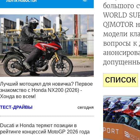
ЛЕНТА НОВОСТЕЙ
большого с
WORLD SUP
QJMOTOR н
модели кл
вопросы к 
анонсиров
допущенны
список
Лучший мотоцикл для новичка? Первое
знакомство с Honda NX200 (2026) -
Хонда во всем!
ТЕСТ-ДРАЙВЫ
сегодня
Ducati и Honda теряют позиции в
рейтинге концессий MotoGP 2026 года