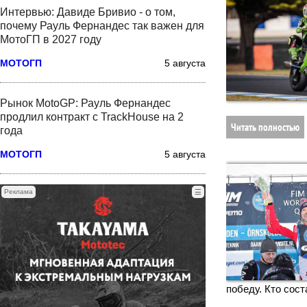
Интервью: Давиде Бривио - о том,
почему Рауль Фернандес так важен для
МотоГП в 2027 году
МОТОГП
5 августа
Рынок MotoGP: Рауль Фернандес
продлил контракт с TrackHouse на 2
Читать полностью
года
МОТОГП
5 августа
Реклама
☰
победу. Кто сос