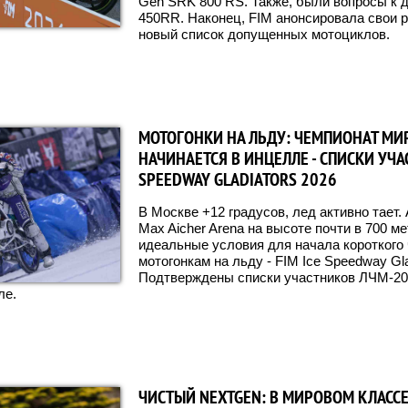
Gen SRK 800 RS. Также, были вопросы к д
450RR. Наконец, FIM анонсировала свои 
новый список допущенных мотоциклов.
МОТОГОНКИ НА ЛЬДУ: ЧЕМПИОНАТ МИ
НАЧИНАЕТСЯ В ИНЦЕЛЛЕ - СПИСКИ УЧА
SPEEDWAY GLADIATORS 2026
В Москве +12 градусов, лед активно тает. 
Max Aicher Arena на высоте почти в 700 м
идеальные условия для начала короткого
мотогонкам на льду - FIM Ice Speedway Gla
Подтверждены списки участников ЛЧМ-202
ле.
ЧИСТЫЙ NEXTGEN: В МИРОВОМ КЛАСС