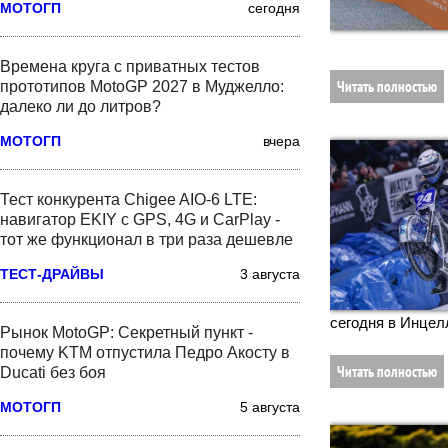
МОТОГП
сегодня
Времена круга с приватных тестов
Читать полностью
прототипов MotoGP 2027 в Муджелло:
далеко ли до литров?
МОТОГП
вчера
Тест конкурента Chigee AIO-6 LTE:
навигатор EKIY с GPS, 4G и CarPlay -
тот же функционал в три раза дешевле
ТЕСТ-ДРАЙВЫ
3 августа
сегодня в Инцел
Рынок MotoGP: Секретный пункт -
почему KTM отпустила Педро Акосту в
Читать полностью
Ducati без боя
МОТОГП
5 августа