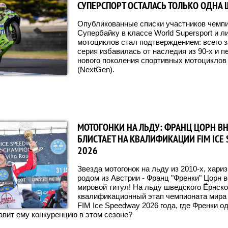
СУПЕРСПОРТ ОСТАЛАСЬ ТОЛЬКО ОДНА 
Опубликованные списки участников чемпи
Супербайку в классе World Supersport и 
мотоциклов стал подтверждением: всего з
серия избавилась от наследия из 90-х и 
нового поколения спортивных мотоциклов 
(NextGen).
МОТОГОНКИ НА ЛЬДУ: ФРАНЦ ЦОРН В
БЛИСТАЕТ НА КВАЛИФИКАЦИИ FIM ICE 
2026
Звезда мотогонок на льду из 2010-х, хари
родом из Австрии - Франц "Френки" Цорн в
мировой титул! На льду шведского Ёрнск
квалификационный этап чемпионата мира 
FIM Ice Speedway 2026 года, где Френки 
тавит ему конкуренцию в этом сезоне?