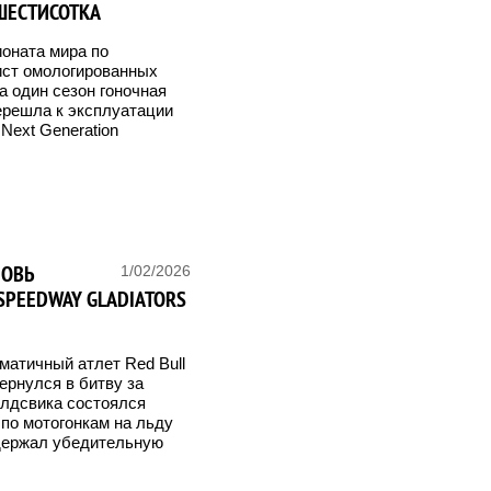
ШЕСТИСОТКА
оната мира по
лист омологированных
а один сезон гоночная
перешла к эксплуатации
Next Generation
НОВЬ
1/02/2026
SPEEDWAY GLADIATORS
зматичный атлет Red Bull
ернулся в битву за
олдсвика состоялся
по мотогонкам на льду
одержал убедительную