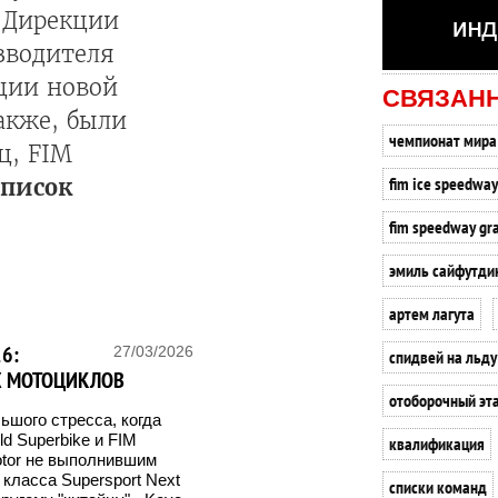
й Дирекции
зводителя
ции новой
СВЯЗАН
акже, были
чемпионат мира
ц, FIM
fim ice speedway
список
fim speedway gra
эмиль сайфутди
артем лагута
6:
27/03/2026
спидвей на льду
 МОТОЦИКЛОВ
отоборочный эт
ьшого стресса, когда
d Superbike и FIM
квалификация
otor не выполнившим
класса Supersport Next
списки команд