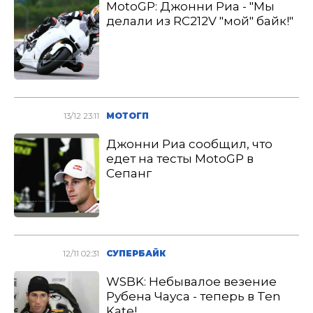
MotoGP: Джонни Риа - "Мы
делали из RC212V "мой" байк!"
13/12 23:11
МОТОГП
Джонни Риа сообщил, что
едет на тесты MotoGP в
Сепанг
12/11 02:31
СУПЕРБАЙК
WSBK: Небывалое везение
Рубена Чауса - теперь в Ten
Kate!