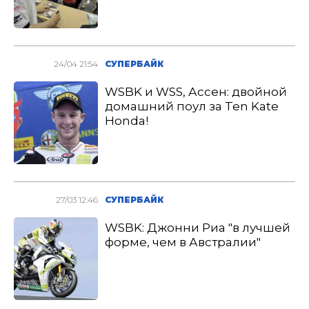
24/04 21:54
СУПЕРБАЙК
WSBK и WSS, Ассен: двойной
домашний поул за Ten Kate
Honda!
27/03 12:46
СУПЕРБАЙК
WSBK: Джонни Риа "в лучшей
форме, чем в Австралии"