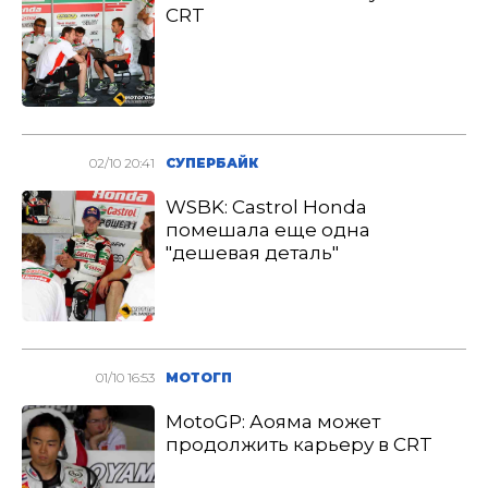
CRT
02/10 20:41
СУПЕРБАЙК
WSBK: Castrol Honda
помешала еще одна
"дешевая деталь"
01/10 16:53
МОТОГП
MotoGP: Аояма может
продолжить карьеру в CRT