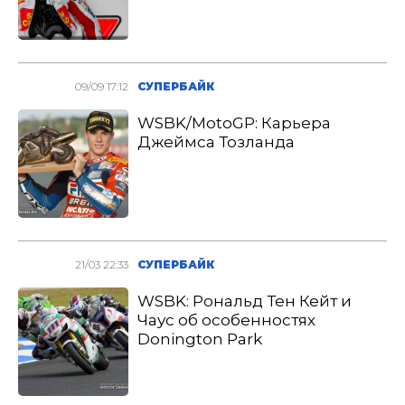
09/09 17:12
СУПЕРБАЙК
WSBK/MotoGP: Карьера
Джеймса Тозланда
21/03 22:33
СУПЕРБАЙК
WSBK: Рональд Тен Кейт и
Чаус об особенностях
Donington Park