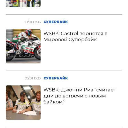
10/01 19:06
СУПЕРБАЙК
WSBK: Castrol вернется в
Мировой Супербайк
05/01 13:33
СУПЕРБАЙК
WSBK: Джонни Риа "считает
дни до встречи с новым
байком"