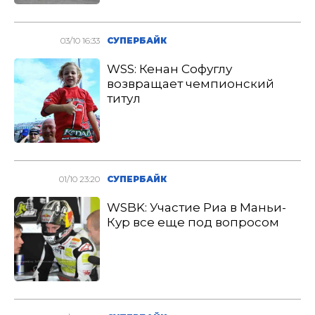
03/10 16:33
СУПЕРБАЙК
WSS: Кенан Софуглу
возвращает чемпионский
титул
01/10 23:20
СУПЕРБАЙК
WSBK: Участие Риа в Маньи-
Кур все еще под вопросом