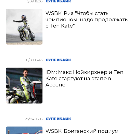
13/09 16:36
СУПЕРБАЙК
WSBK: Риа "Чтобы стать
чемпионом, надо продолжать
с Ten Kate"
18/08 13:43
СУПЕРБАЙК
IDM: Макс Нойкирхнер и Ten
Kate стартуют на этапе в
Ассене
25/04 18:18
СУПЕРБАЙК
WSBK: Британский подиум