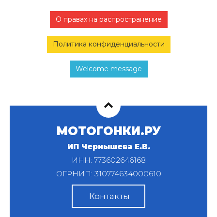
О правах на распространение
Политика конфиденциальности
Welcome message
МОТОГОНКИ.РУ
ИП Чернышева Е.В.
ИНН: 773602646168
ОГРНИП: 310774634000610
Контакты