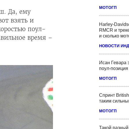
МОТОГП
. Да, ему
вот взять и
Harley-David
коростью поул-
RMCR и треке
и сколько мот
авильное время –
НОВОСТИ ИН
Исан Гевара 
поул-позиция 
МОТОГП
Спринт Britis
таким сильны
МОТОГП
Такой разный