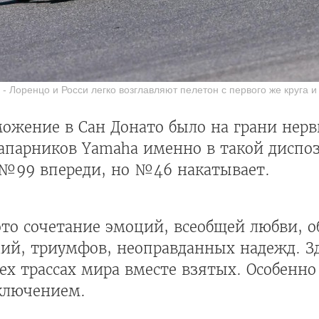
 Лоренцо и Росси легко возглавляют пелетон с первого же круга и
ожение в Сан Донато было на грани нерв
напарников Yamaha именно в такой диспоз
 №99 впереди, но №46 накатывает.
 это сочетание эмоций, всеобщей любви, 
ний, триумфов, неоправданных надежд. Зд
ех трассах мира вместе взятых. Особенн
ключением.