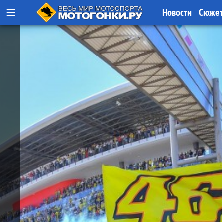
≡
Новости
Сюже