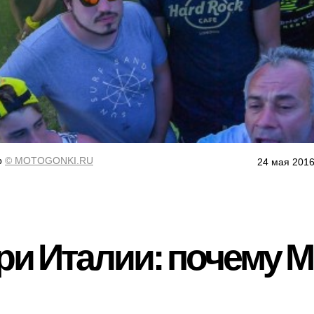
р
© MOTOGONKI.RU
24 мая 2016
ри Италии: почему Mu