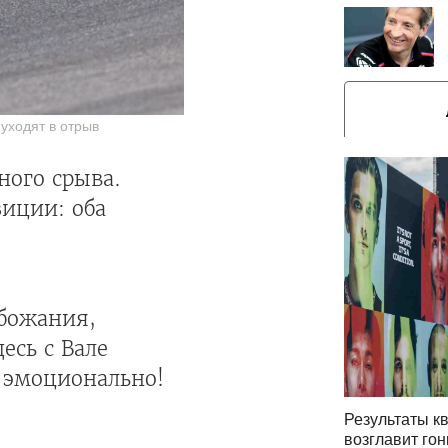
 уходят в отрыв
ного срыва.
иции: оба
обожания,
есь с Вале
о эмоционально!
Результаты кв
возглавит го