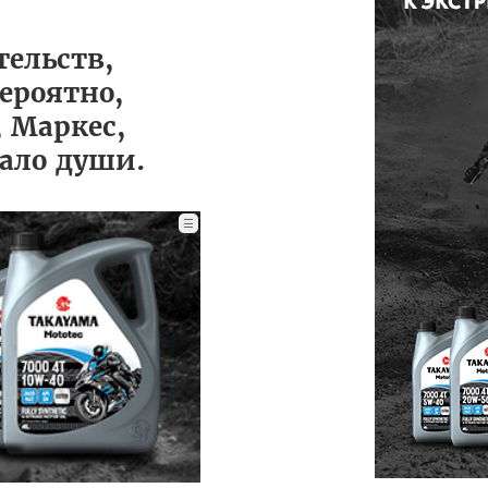
тельств,
вероятно,
 Маркес,
кало души.
☰