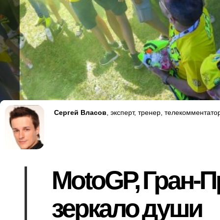
Сергей Власов
, эксперт, тренер, телекомментато
MotoGP, Гран-П
зеркало души