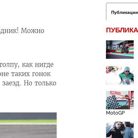
Публикации
ПУБЛИКА
аздник! Можно
толпу, как нигде
оне таких гонок
заезд. Но только
MotoGP