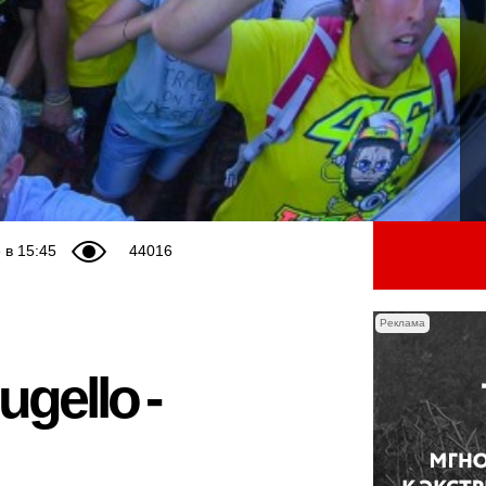
 в 15:45
44016
Реклама
gello -