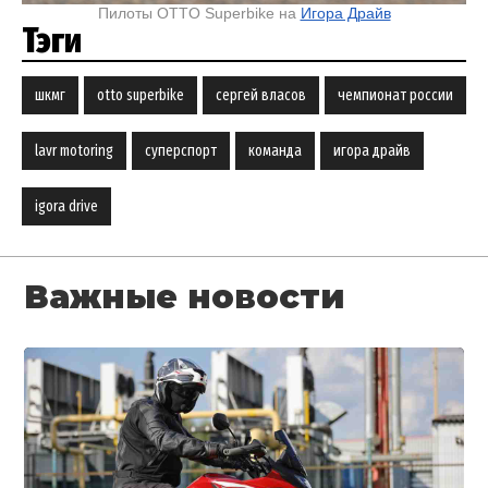
Пилоты OTTO Superbike на
Игора Драйв
Тэги
шкмг
otto superbike
сергей власов
чемпионат россии
lavr motoring
суперспорт
команда
игора драйв
igora drive
Важные новости