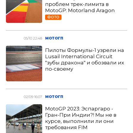
проблем трек-лимита в
MotoGP: Motorland Aragon
ФОТО
05/10 22:48
МОТОГП
Пилоты Формулы-1 узрели на
Lusail International Circuit
"зубы дракона" и обозвали их
по-своему
02/09 16:07
МОТОГП
MotoGP 2023: Эспаргаро -
Гран-При Индии?! Мы не в
курсе, выполнили ли они
требования FIM