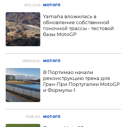
01/12 21:49
МОТОГП
Yamaha вложилась в
обновление собственной
гоночной трассы - тестовой
базы MotoGP
09/09 10:40
МОТОГП
В Портимао начали
реконструкцию трека для
Гран-При Португалии MotoGP
и Формулы-1
17/08 13:11
МОТОГП