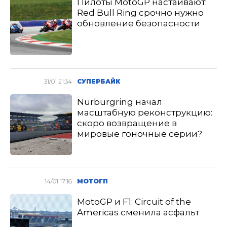
Пилоты MotoGP настаивают:
Red Bull Ring срочно нужно
обновление безопасности
31/01 21:34
СУПЕРБАЙК
Nurburgring начал
масштабную реконструкцию:
скоро возвращение в
мировые гоночные серии?
14/01 17:16
МОТОГП
MotoGP и F1: Circuit of the
Americas сменила асфальт