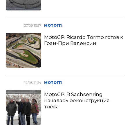
07/09 16:57
МОТОГП
MotoGP: Ricardo Tormo готов к
Гран-При Валенсии
12/03 21:34
МОТОГП
MotoGP: В Sachsenring
началась реконструкция
трека