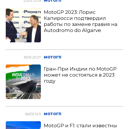
22/03 12:29
МОТОГП
MotoGP 2023: Лорис
Капиросси подтвердил
работы по замене гравия на
Autodromo do Algarve
15/03 20:27
МОТОГП
Гран-При Индии по MotoGP
может не состояться в 2023
году
06/03 12:11
МОТОГП
MotoGP и F1: стали известны