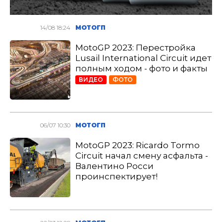
14/08 18:24
МОТОГП
MotoGP 2023: Перестройка
Lusail International Circuit идет
полным ходом - фото и факты
ВИДЕО
ФОТО
06/07 10:30
МОТОГП
MotoGP 2023: Ricardo Tormo
Circuit начал смену асфальта -
Валентино Росси
проинспектирует!