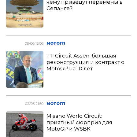
чему приведут перемены в
Сепанге?
09/06 15:06
МОТОГП
TT Circuit Assen: большая
реконструкция и контракт с
MotoGP на 10 лет
02/03 21:50
МОТОГП
Misano World Circuit:
приятный сюрприз для
MotoGP и WSBK