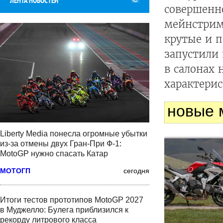
ЛЕНТА НОВОСТЕЙ
совершенн
мейнстриму
крутые и 
запустили
в салонах 
характери
новые 
Liberty Media понесла огромные убытки
из-за отмены двух Гран-При Ф-1:
MotoGP нужно спасать Катар
МОТОГП
сегодня
Итоги тестов прототипов MotoGP 2027
в Муджелло: Булега приблизился к
рекорду литрового класса