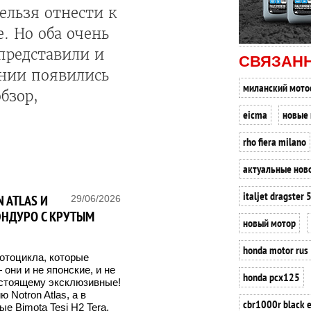
ельзя отнести к
. Но оба очень
представили и
СВЯЗАН
онии появились
миланский мото
бзор,
eicma
новые
rho fiera milano
актуальные нов
italjet dragster 
 ATLAS И
29/06/2026
РЭНДУРО С КРУТЫМ
новый мотор
honda motor rus
отоцикла, которые
они и не японские, и не
honda pcx125
астоящему эксклюзивные!
 Notron Atlas, а в
cbr1000r black e
е Bimota Tesi H2 Tera.