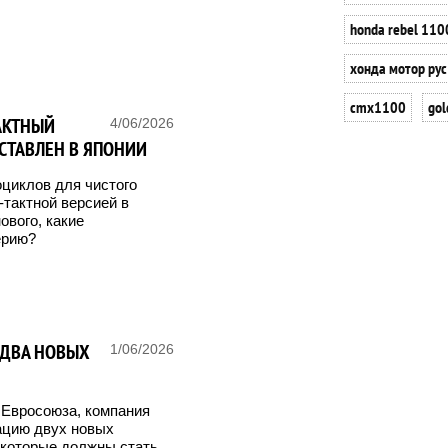
honda rebel 110
хонда мотор рус
cmx1100
gol
ТАКТНЫЙ
4/06/2026
СТАВЛЕН В ЯПОНИИ
циклов для чистого
-тактной версией в
ового, какие
ерию?
 ДВА НОВЫХ
1/06/2026
 Евросоюза, компания
рацию двух новых
 которые должны стать