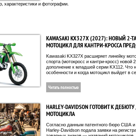
, характеристики и фотографии.
KAWASAKI KX327X (2027): НОВЫЙ 2-
МОТОЦИКЛ ДЛЯ КАНТРИ-КРОССА ПРЕД
Kawasaki KX327X расширяет линейку мото
спорта (мотокросс и кантри-кросс) новой 2
дополнение к младшей серии KX112. Что н
особенности и когда мотоцикл выйдет в с
Читать полностью
HARLEY-DAVIDSON ГОТОВИТ К ДЕБЮТУ
МОТОЦИКЛА
Согласно данным патентного бюро США и
Harley-Davidson подала заявки на регист
товарных знаков — названий мотоциклов,