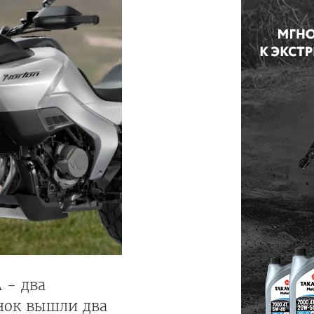
 - два
нок вышли два