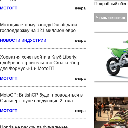
Подробный обзор
МОТОГП
вчера
Читать полностью
Мотоциклетному заводу Ducati дали
господдержку на 121 миллион евро
НОВОСТИ ИНДУСТРИИ
вчера
Хорватия хочет войти в Клуб Liberty:
одобрено строительство Croatia Ring
для Формулы-1 и МотоГП
МОТОГП
вчера
MotoGP: BritishGP будет проводиться в
Сильверстоуне следующие 2 года
МОТОГП
вчера
Honda не раскрыла финальные