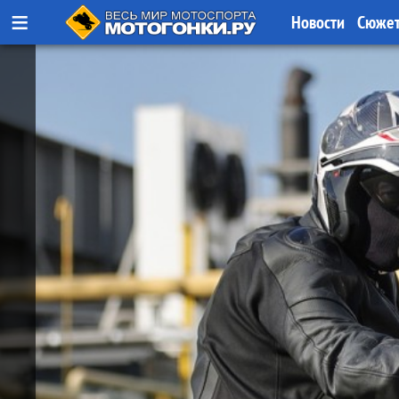
≡
Новости
Сюже