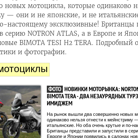
о новых мотоцикла, которые одинаково н
 — они и не японские, и не итальянские
по-настоящему эксклюзивные! Британцы 
 в серию NOTRON ATLAS, а в Европе и Яп
новые BIMOTA TESI H2 TERA. Подробный о
стики и фотографии.
мотоциклы
ФОТО
НОВИНКИ МОТОРЫНКА: NORTON
BIMOTA TERA - ДВА НЕЗАУРЯДНЫХ ТУ
ИМИДЖЕМ
На рынок вышли два совершенно новых м
одинаково нельзя отнести к мейнстриму — 
итальянские. Но оба очень крутые и по-н
Британцы представили и запустили в серию
Европе и Японии появились в салонах новы