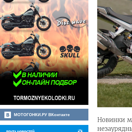
МОТОГОНКИ.РУ ВКонтакте
Новинки м
незаурядн