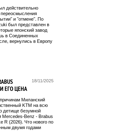
ыл действительно
я переосмысления
ытии" и "отмене". По
zuki был представлен в
торые японский завод
ишь в Соединенных
сле, вернулись в Европу
RABUS
18/11/2025
И ЕГО ЦЕНА
 причинам Миланский
нственный KTM на всю
о детище безумной
 Mercedes-Benz - Brabus
 R (2026). Что нового по
нным двумя годами