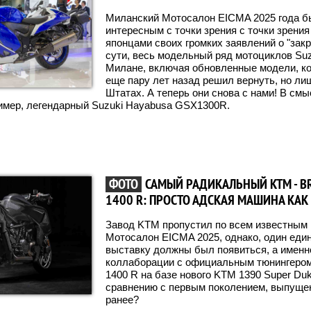
Миланский Мотосалон EICMA 2025 года б
интересным с точки зрения с точки зрени
японцами своих громких заявлений о "закр
сути, весь модельный ряд мотоциклов Su
Милане, включая обновленные модели, ко
еще пару лет назад решил вернуть, но л
Штатах. А теперь они снова с нами! В смы
ример, легендарный Suzuki Hayabusa GSX1300R.
ФОТО
САМЫЙ РАДИКАЛЬНЫЙ KTM - B
1400 R: ПРОСТО АДСКАЯ МАШИНА КАК 
Завод KTM пропустил по всем известным
Мотосалон EICMA 2025, однако, один еди
выставку должны был появиться, а именн
коллаборации с официальным тюнингером
1400 R на базе нового KTM 1390 Super Duke
сравнению с первым поколением, выпуще
ранее?