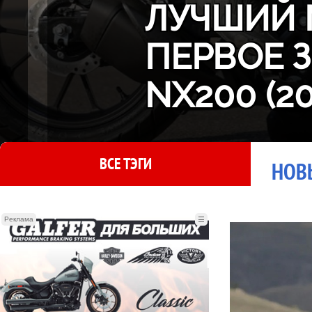
ЛУЧШИЙ 
ПЕРВОЕ 
NX200 (2
ВСЕ ТЭГИ
НОВ
Реклама
☰