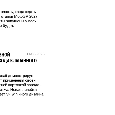
 понять, когда ждать
ототипов MotoGP 2027
екты запущены у всех
е будет.
АВНОЙ
11/05/2025
ВОДА КЛАПАННОГО
cati демонстрирует
от применения своей
тной карточкой завода -
изма. Новая линейка
ет V-Twin иного дизайна.