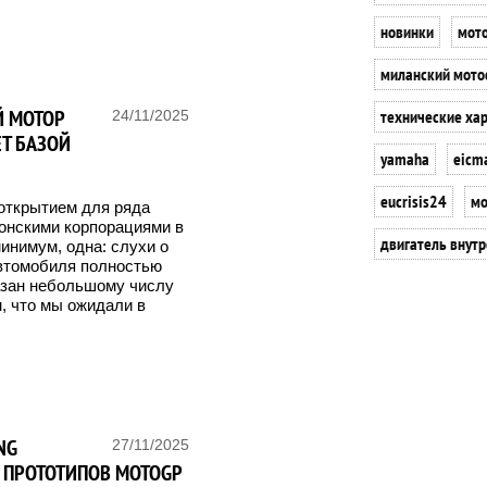
новинки
мот
миланский мото
Й МОТОР
технические ха
24/11/2025
ЕТ БАЗОЙ
yamaha
eicm
eucrisis24
мо
 открытием для ряда
онскими корпорациями в
двигатель внутр
инимум, одна: слухи о
автомобиля полностью
азан небольшому числу
, что мы ожидали в
NG
27/11/2025
Е ПРОТОТИПОВ MOTOGP