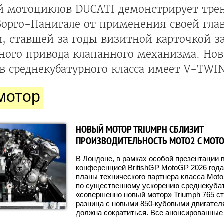
й мотоциклов DUCATI демонстрирует трен
Борго-Панигале от применения своей гла
, ставшей за годы визитной карточкой з
ного привода клапанного механизма. Нов
 среднекубатурного класса имеет V-TWIN
мотор
НОВЫЙ МОТОР TRIUMPH СБЛИЗИТ
ПРОИЗВОДИТЕЛЬНОСТЬ MOTO2 С MOTO
В Лондоне, в рамках особой презентации 
конференцией BritishGP MotoGP 2026 год
планы технического партнера класса Moto
по существенному ускорению среднекубат
«совершенно новый мотор» Triumph 765 ст
разница с новыми 850-кубовыми двигател
должна сократиться. Все анонсированные