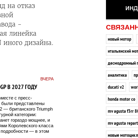
д на отказ
вной
авода -
СВЯЗАН
ая линейка
новый мотор
 иного дизайна.
итальянский мо
десмодромный 
аналитика
пр
ВЧЕРА
GP В 2027 ГОДУ
ducati v2
wor
вместе с пресс-
honda motor co
а были представлены
2 — британского Triumph
mv agusta f3rr 
урной категории:
анет гораздо мощнее, и
mv agusta repart
ями Королевского класса
 подробности — в этом
новые мотоцик