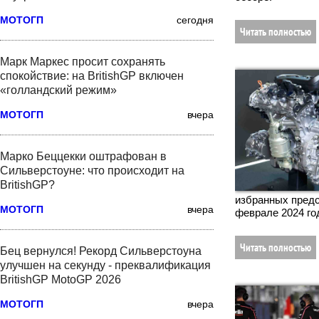
МОТОГП
сегодня
Читать полностью
Марк Маркес просит сохранять
спокойствие: на BritishGP включен
«голландский режим»
МОТОГП
вчера
Марко Беццекки оштрафован в
Сильверстоуне: что происходит на
BritishGP?
избранных предс
МОТОГП
вчера
феврале 2024 го
Читать полностью
Бец вернулся! Рекорд Сильверстоуна
улучшен на секунду - преквалификация
BritishGP MotoGP 2026
МОТОГП
вчера