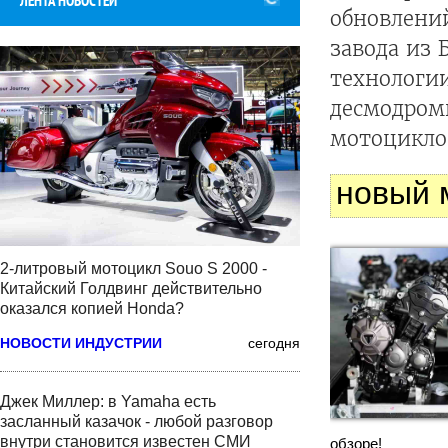
ЛЕНТА НОВОСТЕЙ
обновлени
завода из 
технологии
десмодром
мотоциклов
новый 
2-литровый мотоцикл Souo S 2000 -
Китайский Голдвинг действительно
оказался копией Honda?
НОВОСТИ ИНДУСТРИИ
сегодня
Джек Миллер: в Yamaha есть
засланный казачок - любой разговор
внутри становится известен СМИ
обзоре!