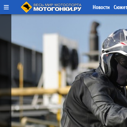
≡
Новости
Сюже