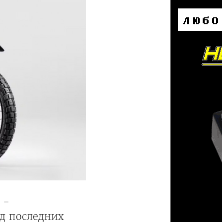
 -
д последних