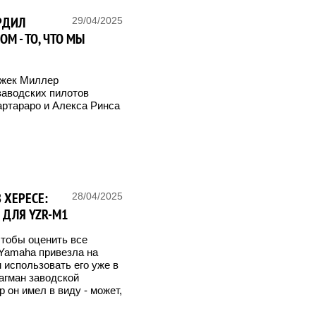
РДИЛ
29/04/2025
М - ТО, ЧТО МЫ
Джек Миллер
заводских пилотов
ртараро и Алекса Ринса
 ХЕРЕСЕ:
28/04/2025
 ДЛЯ YZR-M1
чтобы оценить все
 Yamaha привезла на
 использовать его уже в
агман заводской
 он имел в виду - может,