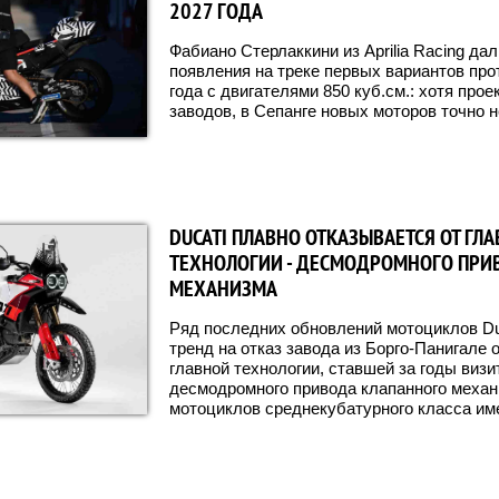
2027 ГОДА
Фабиано Стерлаккини из Aprilia Racing дал
появления на треке первых вариантов пр
года с двигателями 850 куб.см.: хотя про
заводов, в Сепанге новых моторов точно н
DUCATI ПЛАВНО ОТКАЗЫВАЕТСЯ ОТ ГЛ
ТЕХНОЛОГИИ - ДЕСМОДРОМНОГО ПРИ
МЕХАНИЗМА
Ряд последних обновлений мотоциклов Du
тренд на отказ завода из Борго-Панигале 
главной технологии, ставшей за годы визи
десмодромного привода клапанного механ
мотоциклов среднекубатурного класса име