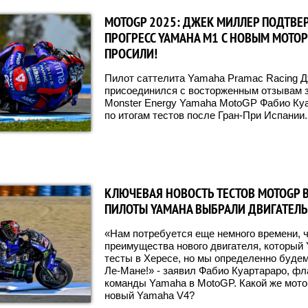
MOTOGP 2025: ДЖЕК МИЛЛЕР ПОДТВЕ
ПРОГРЕСС YAMAHA M1 С НОВЫМ МОТОРО
ПРОСИЛИ!
Пилот саттелита Yamaha Pramac Racing 
присоединился с восторженным отзывам 
Monster Energy Yamaha MotoGP Фабио Куа
по итогам тестов после Гран-При Испании.
КЛЮЧЕВАЯ НОВОСТЬ ТЕСТОВ MOTOGP В
ПИЛОТЫ YAMAHA ВЫБРАЛИ ДВИГАТЕЛЬ
«Нам потребуется еще немного времени, 
преимущества нового двигателя, который
тесты в Хересе, но мы определенно будем
Ле-Мане!» - заявил Фабио Куартараро, фл
команды Yamaha в MotoGP. Какой же мотор
новый Yamaha V4?