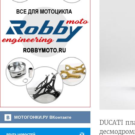
МОТОГОНКИ.РУ ВКонтакте
DUCATI пла
десмодромн