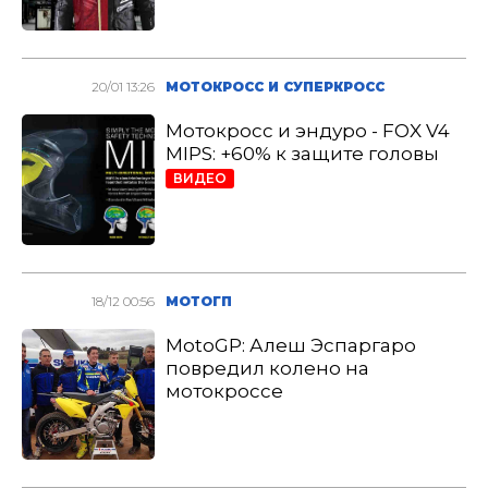
20/01 13:26
МОТОКРОСС И СУПЕРКРОСС
Мотокросс и эндуро - FOX V4
MIPS: +60% к защите головы
ВИДЕО
18/12 00:56
МОТОГП
MotoGP: Алеш Эспаргаро
повредил колено на
мотокроссе