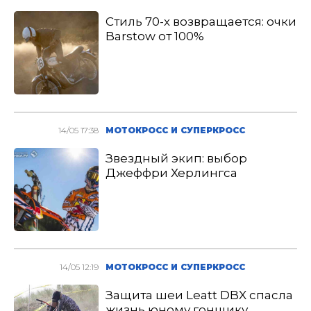
Стиль 70-х возвращается: очки
Barstow от 100%
14/05 17:38
МОТОКРОСС И СУПЕРКРОСС
Звездный экип: выбор
Джеффри Херлингса
14/05 12:19
МОТОКРОСС И СУПЕРКРОСС
Защита шеи Leatt DBX спасла
жизнь юному гонщику