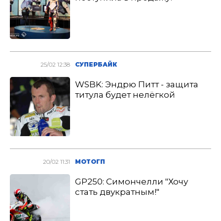
25/02 12:38
СУПЕРБАЙК
WSBK: Эндрю Питт - защита
титула будет нелёгкой
20/02 11:31
МОТОГП
GP250: Симончелли "Хочу
стать двукратным!"