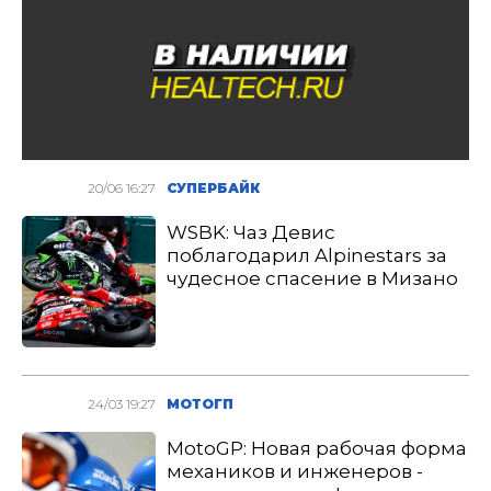
20/06 16:27
СУПЕРБАЙК
WSBK: Чаз Девис
поблагодарил Alpinestars за
чудесное спасение в Мизано
24/03 19:27
МОТОГП
MotoGP: Новая рабочая форма
механиков и инженеров -