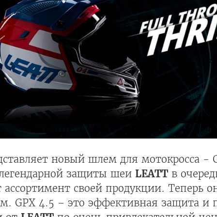
ставляет новый шлем для мотокросса - G
 легендарной защиты шеи
LEATT
в очеред
 ассортимент своей продукции. Теперь о
м. GPX 4.5 – это эффективная защита и 