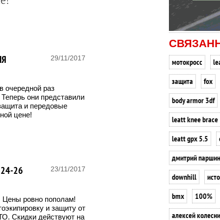
е!
СВЯЗАН
ЛЯ
29/11/2017
мотокросс
le
защита
fox
в очередной раз
 Теперь они представили
body armor 3df
защита и передовые
ьной цене!
leatt knee brace
leatt gpx 5.5
дмитрий парши
 24-26
23/11/2017
downhill
ист
bmx
100%
. Цены ровно пополам!
оэкипировку и защиту от
алексей колесн
ТО. Скидки действуют на