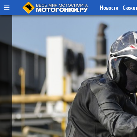
≡
Новости
Сюже