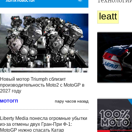
технологи
ЛЕНТА НОВОСТЕЙ
leatt
Новый мотор Triumph сблизит
производительность Moto2 с MotoGP в
2027 году
МОТОГП
пару часов назад
Liberty Media понесла огромные убытки
из-за отмены двух Гран-При Ф-1:
MotoGP нужно спасать Катар