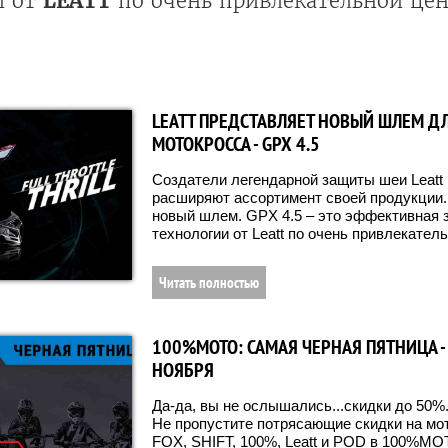
и от
LEATT
по очень привлекательной цен
LEATT ПРЕДСТАВЛЯЕТ НОВЫЙ ШЛЕМ Д
МОТОКРОССА - GPX 4.5
Создатели легендарной защиты шеи Leatt 
расширяют ассортимент своей продукции.
новый шлем. GPX 4.5 – это эффективная 
технологии от Leatt по очень привлекател
Читать полностью
100%MOTO: САМАЯ ЧЕРНАЯ ПЯТНИЦА -
НОЯБРЯ
Да-да, вы не ослышались...скидки до 50%
Не пропустите потрясающие скидки на мот
FOX, SHIFT, 100%, Leatt и POD в 100%МО