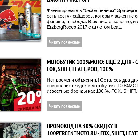
Финишировать в "безбашенном" Эрцберге 
есть костяк райдеров, которым важен не 
финиша, а победа. В их числе, конечно, и
ErzbergRodeo 2017 с атлетом Leatt.
Читать полностью
МОТОБУТИК 100%МОТО: ЕЩЕ 2 ДНЯ - 
FOX, SHIFT, LEATT, POD, 100%
Нет времени объяснять! Осталось два дн
новогодних скидок в мотобутике 100%МОТ
известные бренды как 100 %, FOX, SHIFT,
Читать полностью
ПРОМОКОД НА 30% СКИДКУ В
100PERCENTMOTO.RU - FOX, SHIFT, LEAT