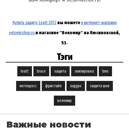
Купить защиту Leatt 2012
вы можете
в интернет-магазине
velomirshop.ru
и магазине "Веломир" на Люсиновской,
53.
Тэги
leatt
brace
защита
экипировка
bmx
мотокросс
фристайл
эндуро
защита шеи
веломир
Важные новости