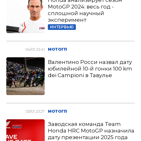
Honda анализирует сезон
MotoGP 2024: весь год -
сплошной научный
эксперимент
ИНТЕРВЬЮ
04/01 22:41
МОТОГП
Валентино Росси назвал дату
юбилейной 10-й гонки 100 km
dei Campioni в Тавулье
03/01 23:27
МОТОГП
Заводская команда Team
Honda HRC MotoGP назначила
дату презентации 2025 года