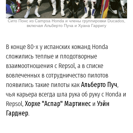
Сито Понс из Campsa Honda и члены группировки Ducados,
включая Альберто Пуча и Хуана Гарригу
В конце 80-х у испанских команд Honda
сложились теплые и плодотворные
взаимоотношения с Repsol, а в списке
вовлеченных в сотрудничество пилотов
появились такие пилоты как
Альберто Пуч
,
чья карьера всегда шла рука об руку с Honda и
Repsol,
Хорхе "Аспар" Мартинес
и
Уэйн
Гарднер
.