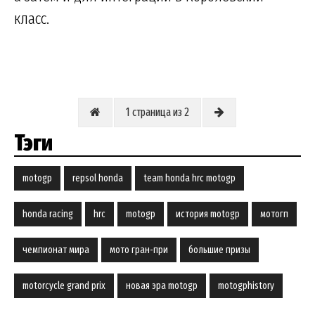
класс.
1 страница из 2
Тэги
motogp
repsol honda
team honda hrc motogp
honda racing
hrc
motogp
история motogp
мотогп
чемпионат мира
мото гран-при
большие призы
motorcycle grand prix
новая эра motogp
motogphistory