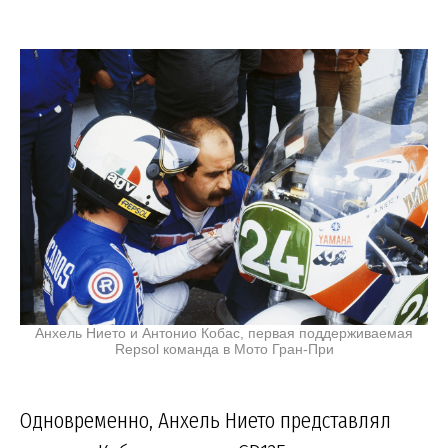
Анхель Нието и Антонио Кобас, первая поддерживаемая
Repsol команда в Мото Гран-При
Одновременно, Анхель Нието представлял