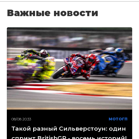
Важные новости
08/08 20:33
МОТОГП
Такой разный Сильверстоун: один
спринт BritishGP - восемь историй!