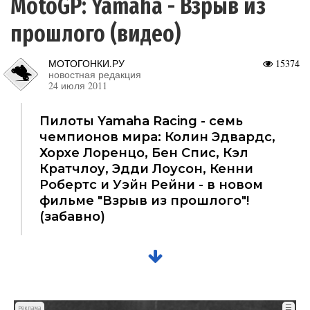
MotoGP: Yamaha - Взрыв из
прошлого (видео)
МОТОГОНКИ.РУ
15374
новостная редакция
24 июля 2011
Пилоты Yamaha Racing - семь
чемпионов мира: Колин Эдвардс,
Хорхе Лоренцо, Бен Спис, Кэл
Кратчлоу, Эдди Лоусон, Кенни
Робертс и Уэйн Рейни - в новом
фильме "Взрыв из прошлого"!
(забавно)
☰
Реклама