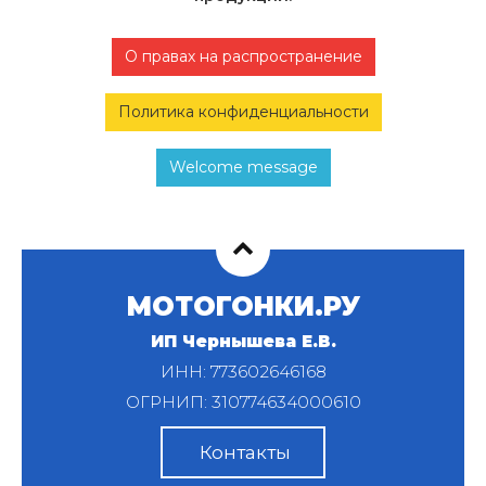
О правах на распространение
Политика конфиденциальности
Welcome message
МОТОГОНКИ.РУ
ИП Чернышева Е.В.
ИНН: 773602646168
ОГРНИП: 310774634000610
Контакты