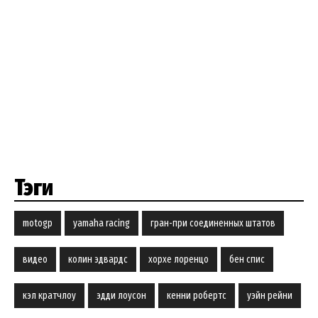
Тэги
motogp
yamaha racing
гран-при соединенных штатов
видео
колин эдвардс
хорхе лоренцо
бен спис
кэл кратчлоу
эдди лоусон
кенни робертс
уэйн рейни