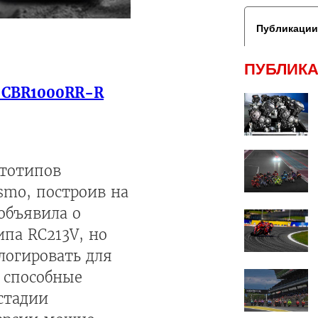
Публикации
ПУБЛИКА
 CBR1000RR-R
ототипов
mo, построив на
объявила о
па RC213V, но
ологировать для
 способные
стадии