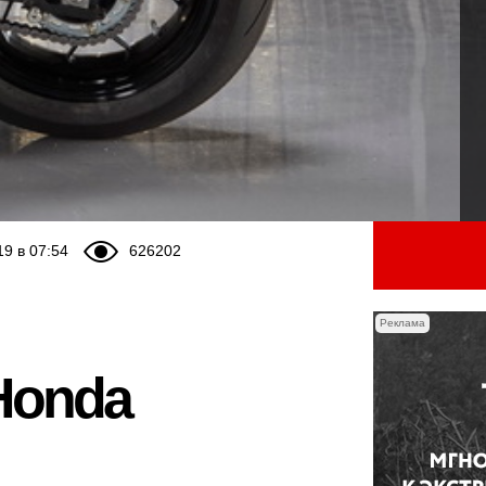
19 в 07:54
626202
Реклама
 Honda