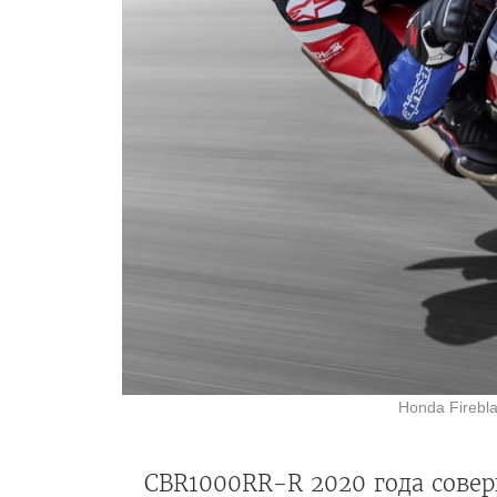
Honda Firebl
CBR1000RR-R 2020 года соверш