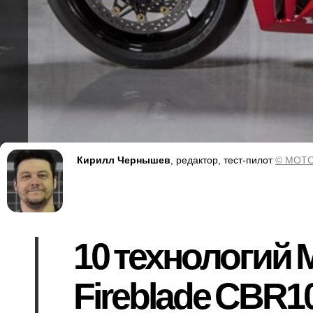
Кирилл Чернышев
, редактор, тест-пилот
© MOTO
10 технологий 
Fireblade CBR1