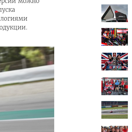
версии можно
пуска
ологиями
родукции.