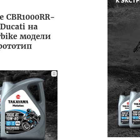
de CBR1000RR-
Ducati на
rbike модели
рототип
☰