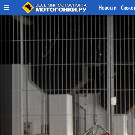
≡
Новости
Сюже