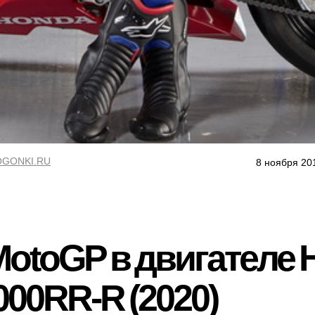
GONKI.RU
8 ноября 20
MotoGP в двигателе
000RR-R (2020)