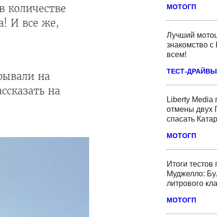
в количестве
МОТОГП
! И все же,
Лучший мотоц
знакомство с 
всем!
ТЕСТ-ДРАЙВЫ
крывали на
ссказать на
Liberty Media
отмены двух 
спасать Ката
МОТОГП
Итоги тестов
Муджелло: Бу
литрового кл
МОТОГП