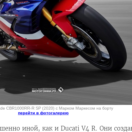
ade CBR1000RR-R SP (2020) с Марком Маркесом на борту
перейти в фотогалерею
енно иной, как и Ducati V4 R. Они созда