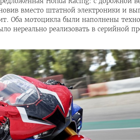
предложенная Honda Racing: с дорожной 
тановив вместо штатной электроники и вы
ит. Оба мотоцикла были наполнены техн
было нереально реализовать в серийной п