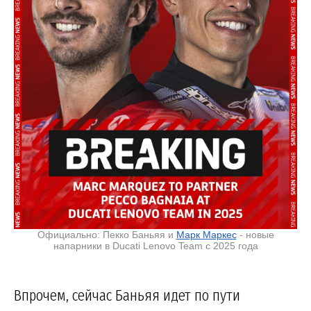
Официально: Пекко Баньяя и
Марк Маркес
- новые
напарники в Ducati Lenovo Team с 2025 года
Впрочем, сейчас Баньяя идет по пути