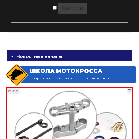
Согласен
Новостные каналы
ШКОЛА МОТОКРОССА
Теория и практика от профессионалов
☰
Реклама