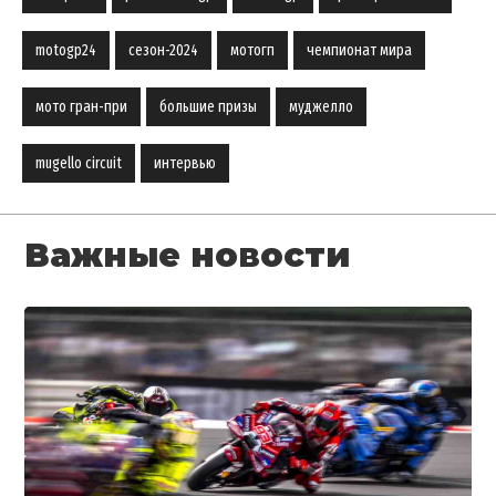
motogp24
сезон-2024
мотогп
чемпионат мира
мото гран-при
большие призы
муджелло
mugello circuit
интервью
Важные новости