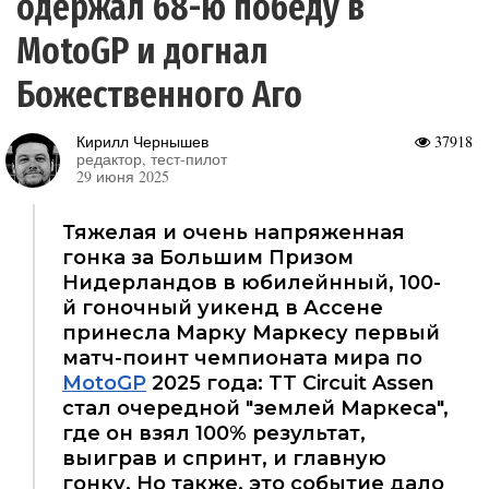
одержал 68-ю победу в
MotoGP и догнал
Божественного Аго
Кирилл Чернышев
37918
редактор, тест-пилот
29 июня 2025
Тяжелая и очень напряженная
гонка за Большим Призом
Нидерландов в юбилейнный, 100-
й гоночный уикенд в Ассене
принесла Марку Маркесу первый
матч-поинт чемпионата мира по
MotoGP
2025 года: TT Circuit Assen
стал очередной "землей Маркеса",
где он взял 100% результат,
выиграв и спринт, и главную
гонку. Но также, это событие дало