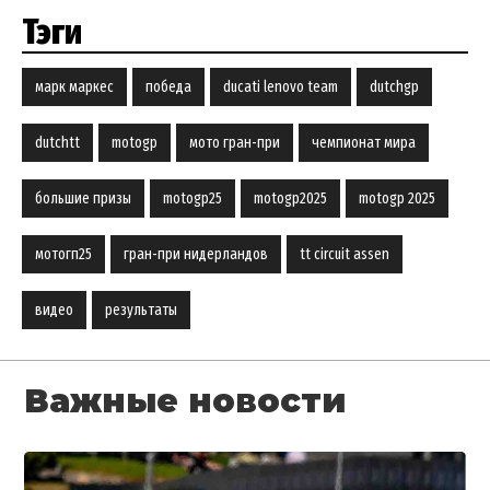
Тэги
марк маркес
победа
ducati lenovo team
dutchgp
dutchtt
motogp
мото гран-при
чемпионат мира
большие призы
motogp25
motogp2025
motogp 2025
мотогп25
гран-при нидерландов
tt circuit assen
видео
результаты
Важные новости