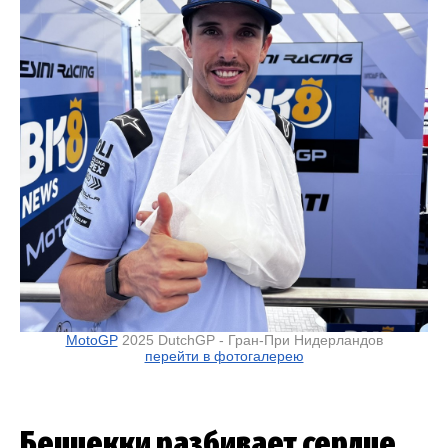
MotoGP
2025 DutchGP - Гран-При Нидерландов
перейти в фотогалерею
Беццекки разбивает сердце