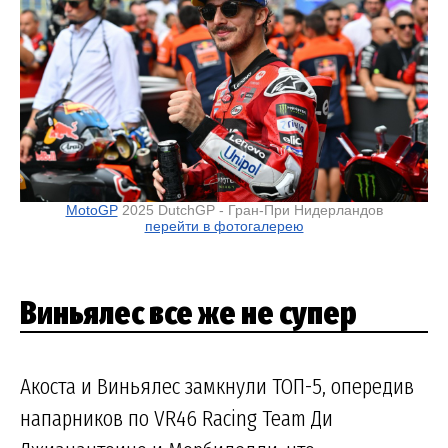
MotoGP
2025 DutchGP - Гран-При Нидерландов
перейти в фотогалерею
Виньялес все же не супер
Акоста и Виньялес замкнули ТОП-5, опередив
напарников по VR46 Racing Team Ди