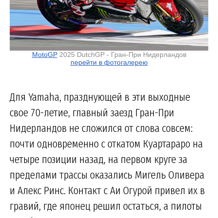
MotoGP
2025 DutchGP - Гран-При Нидерландов
перейти в фотогалерею
Для Yamaha, празднующей в эти выходные
свое 70-летие, главный заезд Гран-При
Нидерландов не сложился от слова совсем:
почти одновременно с откатом Куартараро на
четыре позиции назад, на первом круге за
пределами трассы оказались Мигель Оливера
и Алекс Ринс. Контакт с Аи Огурой привел их в
гравий, где японец решил остаться, а пилоты