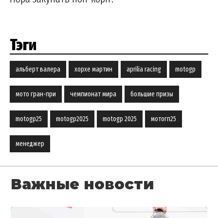
Тэги
альберт валера
хорхе мартин
aprilia racing
motogp
мото гран-при
чемпионат мира
большие призы
motogp25
motogp2025
motogp 2025
мотогп25
менеджер
Важные новости