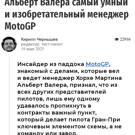
Альберт Валера самый умный
и изобретательный менеджер
MotoGP
Кирилл Чернышев
22916
редактор, тест-пилот
19 мая 2025
Инсайдер из паддока
MotoGP
,
знакомый с делами, которые вел
и ведет менеджер Хорхе Мартина
Альберт Валера, признал, что из
всех других представителей
пилотов, лишь ему одному
удавалось пропихнуть в
контракты важный пункт,
который делает пилота Гран-При
ключевым элементом схемы, а не
команду или завод.