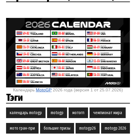
Календарь
MotoGP
2026 года (версия 1 от 25.07.2026)
Тэги
календарь motogp
motogp
мотогп
чемпионат мира
мото гран-при
большие призы
motogp26
motogp 2026