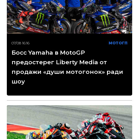
07/08 16:16
МОТОГП
Босс Yamaha в MotoGP
предостерег Liberty Media от
продажи «души мотогонок» ради
шоу