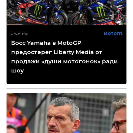
07/08 16:16
МОТОГП
Босс Yamaha в MotoGP
предостерег Liberty Media от
продажи «души мотогонок» ради
шоу