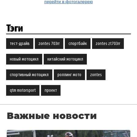
перейти в фотогалерею
Тэги
тест-драйв
zontes 703rr
спортбайк
zontes zt703rr
новый мотоцикл
китайский мотоцикл
спортивный мотоцикл
роллинг мото
zontes
qtm motorsport
проект
Важные новости