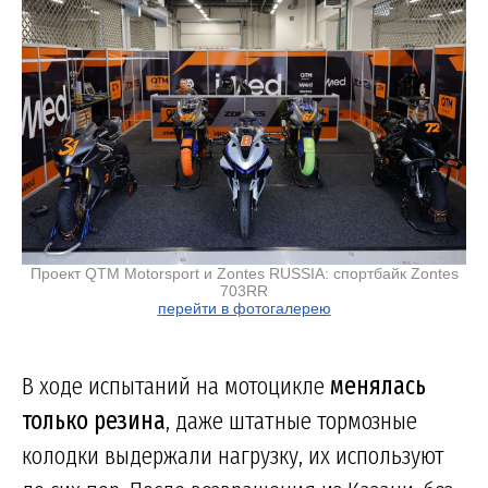
Проект QTM Motorsport и Zontes RUSSIA: спортбайк Zontes
703RR
перейти в фотогалерею
В ходе испытаний на мотоцикле
менялась
только резина
, даже штатные тормозные
колодки выдержали нагрузку, их используют