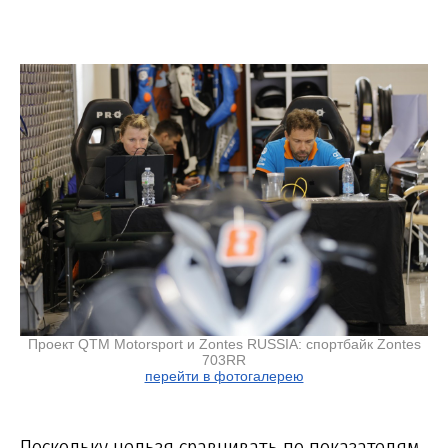
Проект QTM Motorsport и Zontes RUSSIA: спортбайк Zontes
703RR
перейти в фотогалерею
Поскольку нельзя сравнивать по показателям