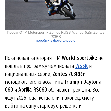
Проект QTM Motorsport и Zontes RUSSIA: спортбайк Zontes
703RR
перейти в фотогалерею
Пока новая категория
FIM World Sportbike
не
вошла в программу чемпионата
WSBK
и
национальных серий,
Zontes 703RR
и
мотоциклы его класса типа
Triumph Daytona
660
и
Aprilia RS660
обживают трек-дни. Все
ждут 2026 года, когда они, наконец, смогут
выйти на одну стартовую решетку и