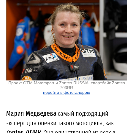
Проект QTM Motorsport и Zontes RUSSIA: спортбайк Zontes
703RR
перейти в фотогалерею
Мария Медведева
самый подходящий
эксперт для оценки такого мотоцикла, как
Zontes 703RR
. Она единственной из всех в