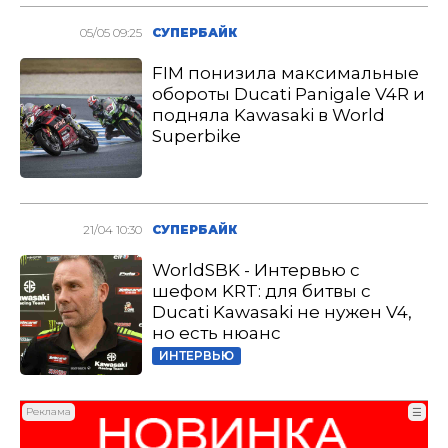
05/05 09:25
СУПЕРБАЙК
FIM понизила максимальные
обороты Ducati Panigale V4R и
подняла Kawasaki в World
Superbike
21/04 10:30
СУПЕРБАЙК
WorldSBK - Интервью с
шефом KRT: для битвы с
Ducati Kawasaki не нужен V4,
но есть нюанс
ИНТЕРВЬЮ
Реклама
☰