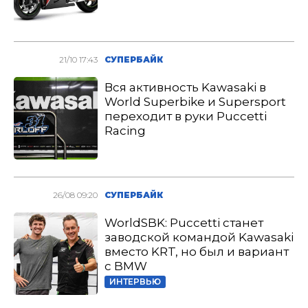
21/10 17:43
СУПЕРБАЙК
Вся активность Kawasaki в
World Superbike и Supersport
переходит в руки Puccetti
Racing
26/08 09:20
СУПЕРБАЙК
WorldSBK: Puccetti станет
заводской командой Kawasaki
вместо KRT, но был и вариант
с BMW
ИНТЕРВЬЮ