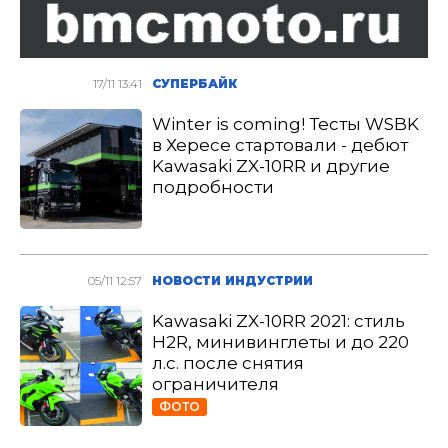
17/11 13:41
СУПЕРБАЙК
Winter is coming! Тесты WSBK
в Хересе стартовали - дебют
Kawasaki ZX-10RR и другие
подробности
05/11 12:57
НОВОСТИ ИНДУСТРИИ
Kawasaki ZX-10RR 2021: стиль
H2R, минивинглеты и до 220
л.с. после снятия
ограничителя
ФОТО