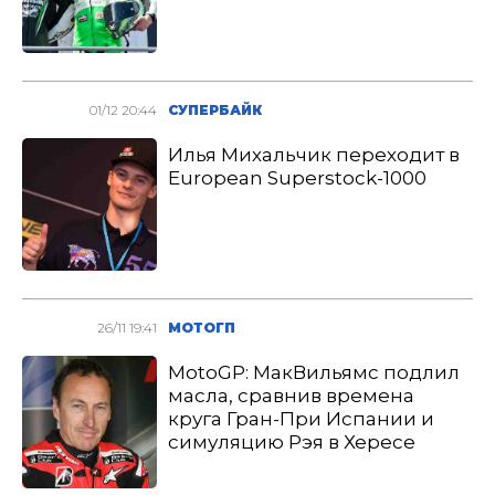
01/12 20:44
СУПЕРБАЙК
Илья Михальчик переходит в
European Superstock-1000
26/11 19:41
МОТОГП
MotoGP: МакВильямс подлил
масла, сравнив времена
круга Гран-При Испании и
симуляцию Рэя в Хересе