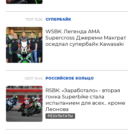
17/07 15:26
СУПЕРБАЙК
WSBK: Легенда AMA
Supercross Джереми Макграт
оседлал супербайк Kawasaki
01/07 10:45
РОССИЙСКОЕ КОЛЬЦО
RSBK: «Заработало» - вторая
гонка Superbike стала
испытанием для всех... кроме
Леонова
РЕЗУЛЬТАТЫ