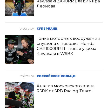
Kawasaki ZX-10RR Владимира
Леонова
04/01 21:07
СУПЕРБАЙК
Гонка моторных вооружений
спущена с поводка: Honda
CBR1000RR-R - новая угроза
Kawasaki в WSBK
28/07 11:52
РОССИЙСКОЕ КОЛЬЦО
Анализ московского этапа
RSBK от SPB Racing Team