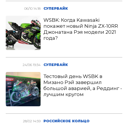
06/10 14:18
СУПЕРБАЙК
WSBK: Когда Kawasaki
покажет новый Ninja ZX-10RR
Джонатана Рэя модели 2021
года?
24/06 19:34
СУПЕРБАЙК
Тестовый день WSBK в
Мизано Рэй завершил
большой аварией, а Реддинг -
лучшим кругом
28/02 14:59
РОССИЙСКОЕ КОЛЬЦО