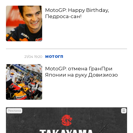
MotoGP: Happy Birthday,
Педроса-сан!
21/04 19:20
МОТОГП
MotoGP: отмена ГранПри
Японии на руку Довизиозо
Реклама
☰