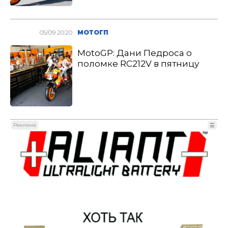
05/09 20:20
МОТОГП
MotoGP: Дани Педроса о
поломке RC212V в пятницу
Реклама
☰