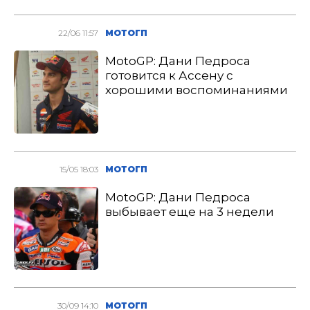
22/06 11:57
МОТОГП
MotoGP: Дани Педроса
готовится к Ассену с
хорошими воспоминаниями
15/05 18:03
МОТОГП
MotoGP: Дани Педроса
выбывает еще на 3 недели
30/09 14:10
МОТОГП