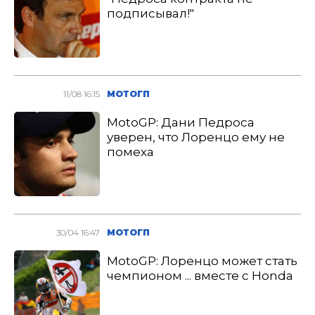
подписывал!"
11/08 16:15
МОТОГП
MotoGP: Дани Педроса
уверен, что Лоренцо ему не
помеха
30/04 16:47
МОТОГП
MotoGP: Лоренцо может стать
чемпионом ... вместе с Honda