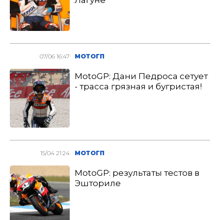
Лагуне
07/06 16:47
МОТОГП
MotoGP: Дани Педроса сетует
- трасса грязная и бугристая!
15/04 21:24
МОТОГП
MotoGP: результаты тестов в
Эшториле