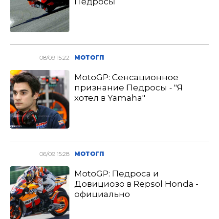
Педросы
08/09 15:22
МОТОГП
MotoGP: Сенсационное
признание Педросы - "Я
хотел в Yamaha"
06/09 15:28
МОТОГП
MotoGP: Педроса и
Довициозо в Repsol Honda -
официально