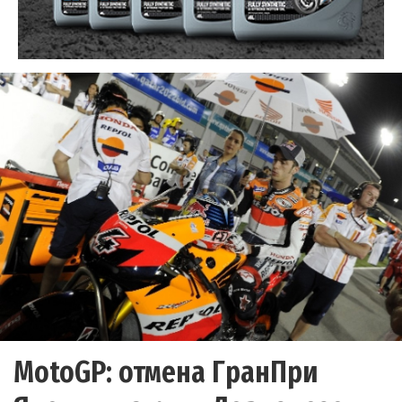
MotoGP: отмена ГранПри