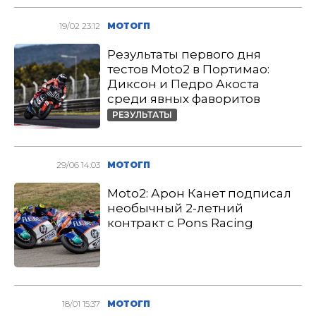
19/02 23:12
МОТОГП
Результаты первого дня
тестов Moto2 в Портимао:
Диксон и Педро Акоста
среди явных фаворитов
РЕЗУЛЬТАТЫ
29/06 14:03
МОТОГП
Moto2: Арон Канет подписал
необычный 2-летний
контракт с Pons Racing
18/01 15:37
МОТОГП