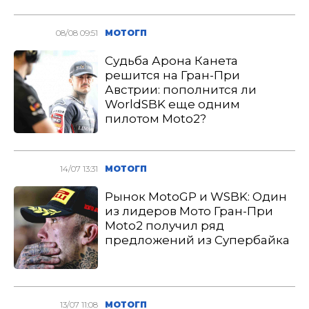
08/08 09:51
МОТОГП
Судьба Арона Канета
решится на Гран-При
Австрии: пополнится ли
WorldSBK еще одним
пилотом Moto2?
14/07 13:31
МОТОГП
Рынок MotoGP и WSBK: Один
из лидеров Мото Гран-При
Moto2 получил ряд
предложений из Супербайка
13/07 11:08
МОТОГП