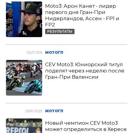
Moto3: Арон Канет - лидер
первого дня Гран-При
Нидерландов, Ассен - FP1 и
FP2
РЕЗУЛЬТАТЫ
02/11 13:15
МОТОГП
CEV Moto3: Юниорский титул
поделят через неделю после
Гран-При Валенсии
29/10 15:25
МОТОГП
Новый чемпион CEV Moto3
может определиться в Хересе