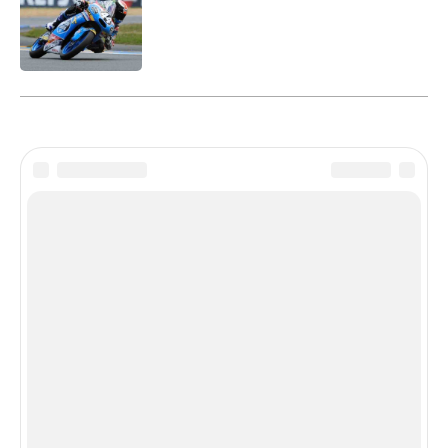
Disclaimer
Сетевое издание «МОТОГОНКИ.РУ»
(зарегистрировано Федеральной службой по надзору
в сфере связи, информационных технологий и
массовых коммуникаций (Роскомнадзор) 06.12.2016 св-
во о регистрации ЭЛ № ФС77–67891) является
крупнейшим в российском сегменте Интернет
ежедневным СМИ о мотоциклетной индустрии,