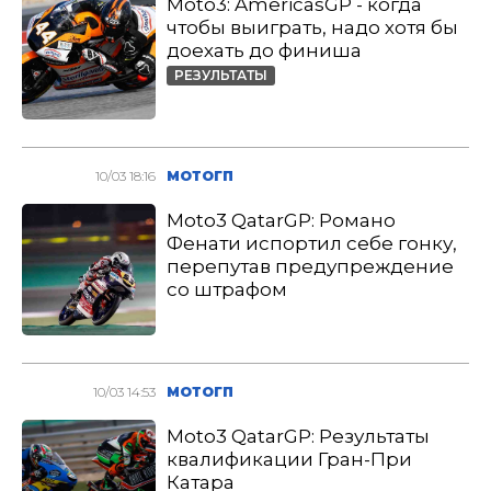
Moto3: AmericasGP - когда
чтобы выиграть, надо хотя бы
доехать до финиша
РЕЗУЛЬТАТЫ
10/03 18:16
МОТОГП
Moto3 QatarGP: Романо
Фенати испортил себе гонку,
перепутав предупреждение
со штрафом
10/03 14:53
МОТОГП
Moto3 QatarGP: Результаты
квалификации Гран-При
Катара