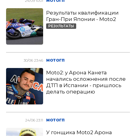
24/09 10:01
МОТОГП
Результаты квалификации
Гран-При Японии - Moto2
РЕЗУЛЬТАТЫ
30/06 23:46
МОТОГП
Moto2: у Арона Канета
начались осложнения после
ДТП в Испании - пришлось
делать операцию
24/06 23:11
МОТОГП
У гонщика Moto2 Арона