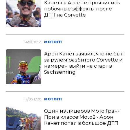
Канета в Ассене проявились
побочные эффекты после
ДТП на Corvette
14/06 10:53
МОТОГП
Арон Канет заявил, что не был
за рулем разбитого Corvette и
намерен выйти на старт в
Sachsenring
12/06 17:30
МОТОГП
Один из лидеров Мото Гран-
При в классе Moto2 - Арон
Канет попал в большое ДТП