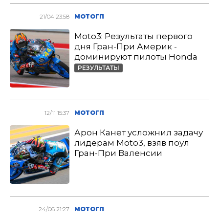
21/04 23:58
МОТОГП
Moto3: Результаты первого
дня Гран-При Америк -
доминируют пилоты Honda
РЕЗУЛЬТАТЫ
12/11 15:37
МОТОГП
Арон Канет усложнил задачу
лидерам Moto3, взяв поул
Гран-При Валенсии
24/06 21:27
МОТОГП