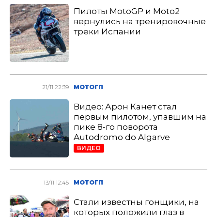
Пилоты MotoGP и Moto2
вернулись на тренировочные
треки Испании
21/11 22:39
МОТОГП
Видео: Арон Канет стал
первым пилотом, упавшим на
пике 8-го поворота
Autodromo do Algarve
ВИДЕО
13/11 12:45
МОТОГП
Стали известны гонщики, на
которых положили глаз в