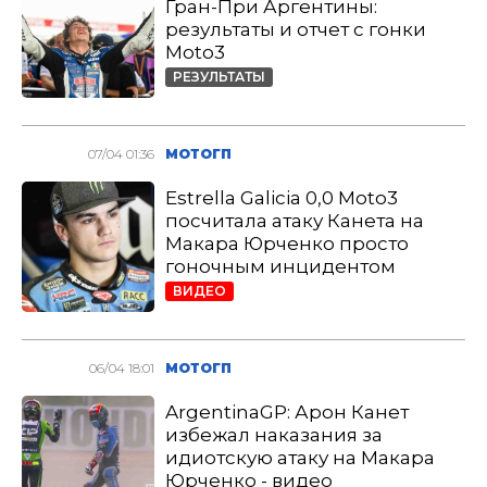
Гран-При Аргентины:
результаты и отчет с гонки
Moto3
РЕЗУЛЬТАТЫ
07/04 01:36
МОТОГП
Estrella Galicia 0,0 Moto3
посчитала атаку Канета на
Макара Юрченко просто
гоночным инцидентом
ВИДЕО
06/04 18:01
МОТОГП
ArgentinaGP: Арон Канет
избежал наказания за
идиотскую атаку на Макара
Юрченко - видео