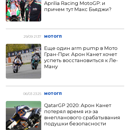
Aprilia Racing MotoGP: и
причем тут Макс Бьяджи?
29/09 21:37
МОТОГП
Еще один arm pump в Мото
Гран-При: Арон Канет хочет
успеть восстановиться к Ле-
Ману
06/03 23:25
МОТОГП
QatarGP 2020: Арон Канет
потерял время из-за
внепланового срабатывания
подушки безопасности