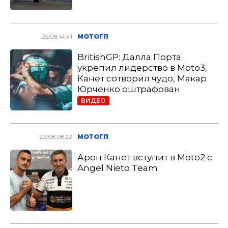
25/08 14:41
МОТОГП
BritishGP: Далла Порта
укрепил лидерство в Moto3,
Канет сотворил чудо, Макар
Юрченко оштрафован
ВИДЕО
22/08 08:22
МОТОГП
Арон Канет вступит в Moto2 с
Angel Nieto Team