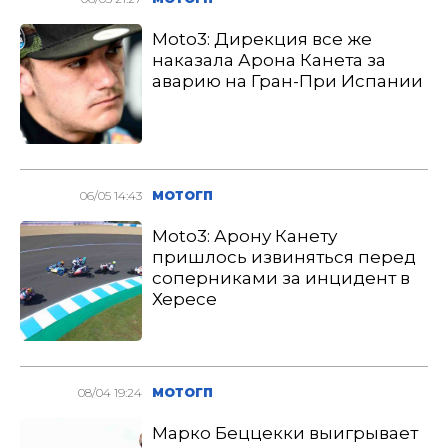
Moto3: Дирекция все же
наказала Арона Канета за
аварию на Гран-При Испании
06/05 14:43
МОТОГП
Moto3: Арону Канету
пришлось извиняться перед
соперниками за инцидент в
Хересе
08/04 19:24
МОТОГП
Марко Беццекки выигрывает