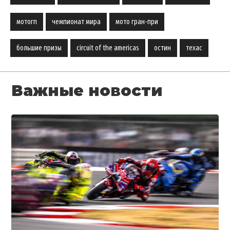
мотогп
чемпионат мира
мото гран-при
большие призы
circuit of the americas
остин
техас
Важные новости