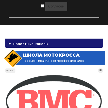
Согласен
Новостные каналы
ШКОЛА МОТОКРОССА
Теория и практика от профессионалов
☰
Реклама