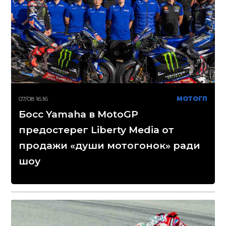
07/08 16:16
МОТОГП
Босс Yamaha в MotoGP
предостерег Liberty Media от
продажи «души мотогонок» ради
шоу