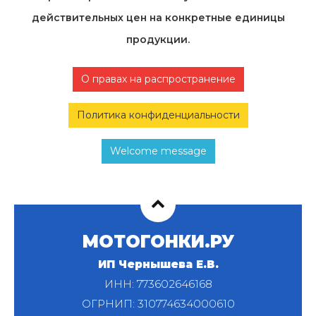
действительных цен на конкретные единицы
продукции.
О правах на распространение
Политика конфиденциальности
Welcome message
МОТОГОНКИ.РУ
ИП Чернышева Е.В.
ИНН: 773602646168
ОГРНИП: 310774634000610