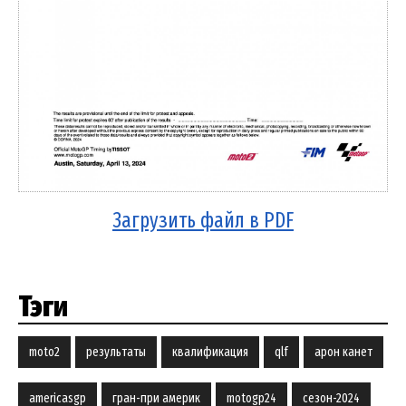
Загрузить файл в PDF
Тэги
moto2
результаты
квалификация
qlf
арон канет
americasgp
гран-при америк
motogp24
сезон-2024