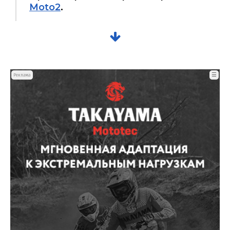
Moto2
.
☰
Реклама