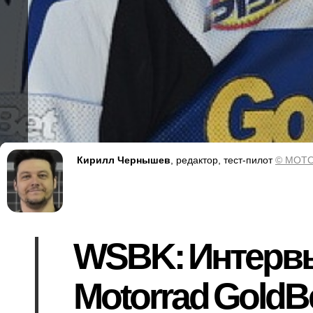
Кирилл Чернышев
, редактор, тест-пилот
© MOTO
WSBK: Интервь
Motorrad GoldB