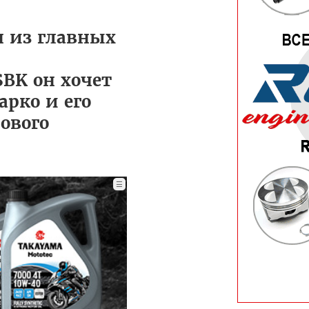
н из главных
BK он хочет
арко и его
ового
☰