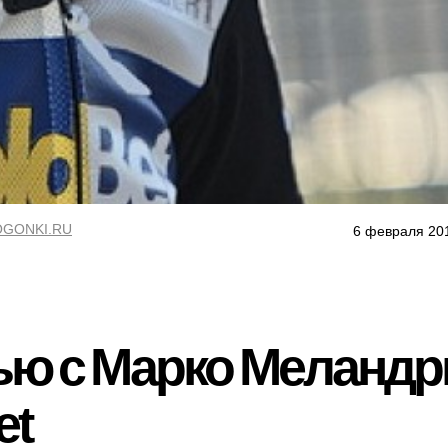
GONKI.RU
6 февраля 20
ю с Марко Меландр
et