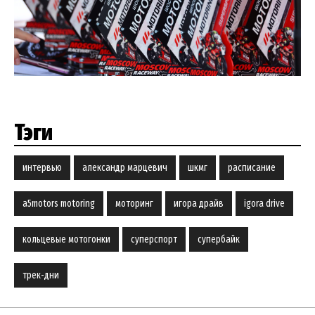
Тэги
интервью
александр марцевич
шкмг
расписание
a5motors motoring
моторинг
игора драйв
igora drive
кольцевые мотогонки
суперспорт
супербайк
трек-дни