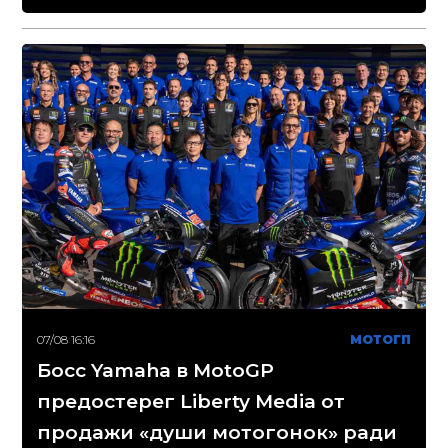
07/08 16:16
МОТОГП
Босс Yamaha в MotoGP
предостерег Liberty Media от
продажи «души мотогонок» ради