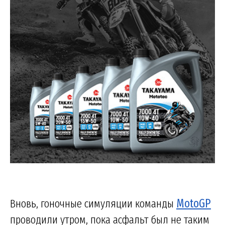
Вновь, гоночные симуляции команды
MotoGP
проводили утром, пока асфальт был не таким