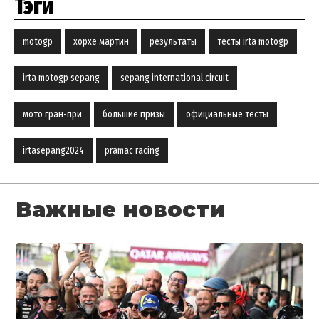
Тэги
motogp
хорхе мартин
результаты
тесты irta motogp
irta motogp sepang
sepang international circuit
мото гран-при
большие призы
официальные тесты
irtasepang2024
pramac racing
Важные новости