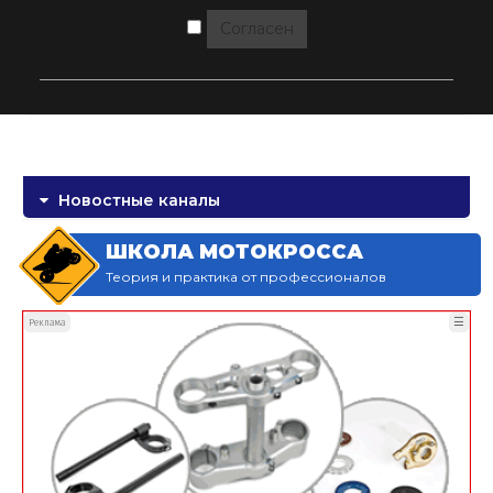
Согласен
Новостные каналы
ШКОЛА МОТОКРОССА
Теория и практика от профессионалов
☰
Реклама