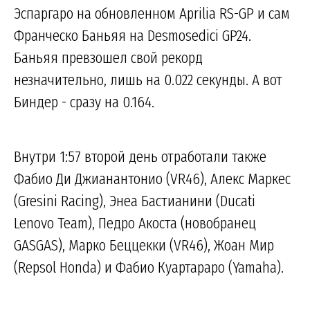
Эспаргаро на обновленном Aprilia RS-GP и сам
Франческо Баньяя на Desmosedici GP24.
Баньяя превзошел свой рекорд
незначительно, лишь на 0.022 секунды. А вот
Биндер - сразу на 0.164.
Внутри 1:57 второй день отработали также
Фабио Ди Джианантонио (VR46), Алекс Маркес
(Gresini Racing), Энеа Бастианини (Ducati
Lenovo Team), Педро Акоста (новобранец
GASGAS), Марко Беццекки (VR46), Жоан Мир
(Repsol Honda) и Фабио Куартараро (Yamaha).