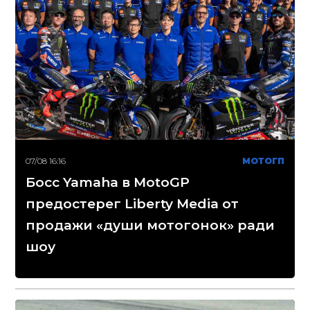
07/08 16:16
МОТОГП
Босс Yamaha в MotoGP
предостерег Liberty Media от
продажи «души мотогонок» ради
шоу