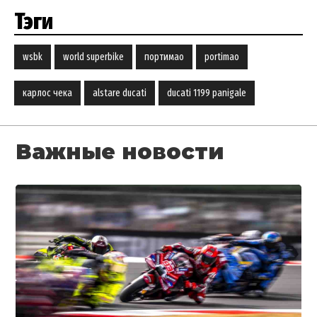
Тэги
wsbk
world superbike
портимао
portimao
карлос чека
alstare ducati
ducati 1199 panigale
Важные новости