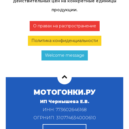
действительных цен на конкретные единицы
продукции.
О правах на распространение
Политика конфиденциальности
Welcome message
МОТОГОНКИ.РУ
ИП Чернышева Е.В.
ИНН: 773602646168
ОГРНИП: 310774634000610