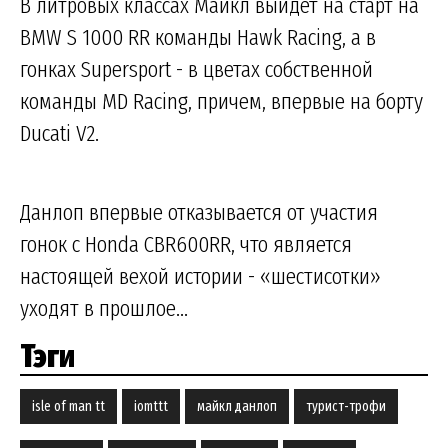
В литровых классах Майкл выйдет на старт на
BMW S 1000 RR команды Hawk Racing, а в
гонках Supersport - в цветах собственной
команды MD Racing, причем, впервые на борту
Ducati V2.
Данлоп впервые отказывается от участия
гонок с Honda CBR600RR, что является
настоящей вехой истории - «шестисотки»
уходят в прошлое...
Тэги
isle of man tt
iomttt
майкл данлоп
турист-трофи