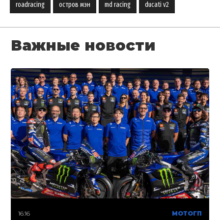
roadracing
остров мэн
md racing
ducati v2
Важные новости
16:16
МОТОГП