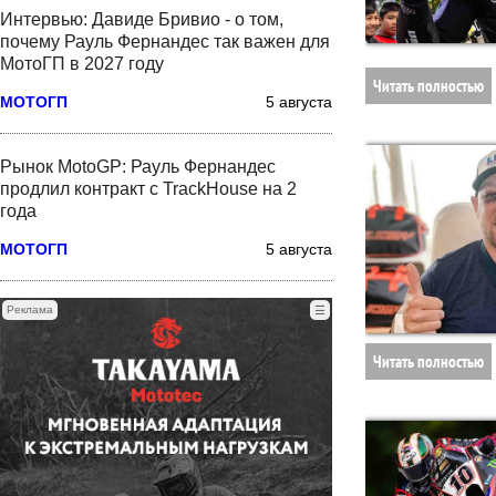
Интервью: Давиде Бривио - о том,
почему Рауль Фернандес так важен для
МотоГП в 2027 году
Читать полностью
МОТОГП
5 августа
Рынок MotoGP: Рауль Фернандес
продлил контракт с TrackHouse на 2
года
МОТОГП
5 августа
Реклама
☰
Читать полностью