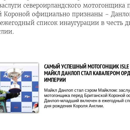
заслуги североирландского мотогонщика 
й Короной официально признаны - Данл
 ежегодный список инаугурации в честь 
глии.
САМЫЙ УСПЕШНЫЙ МОТОГОНЩИК ISLE 
МАЙКЛ ДАНЛОП СТАЛ КАВАЛЕРОМ ОР
ИМПЕРИИ
Майкл Данлоп стал сэром Майклом: заслу
мотогонщика перед Британской Короной о
Данлоп-младший включен в ежегодный спи
дня рождения Короля Англии.