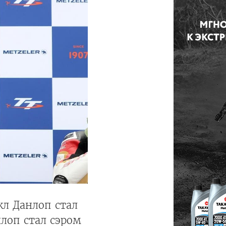
л Данлоп стал
лоп стал сэром