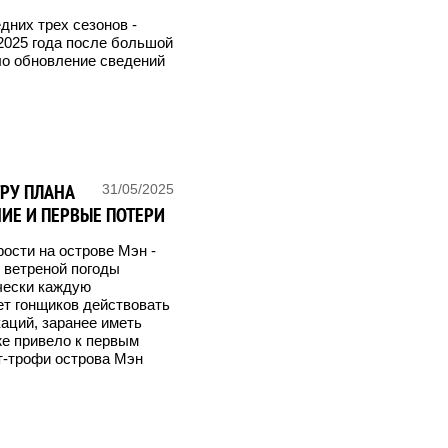
дних трех сезонов -
 2025 года после большой
ло обновление сведений
РУ ПЛАНА
31/05/2025
НИЕ И ПЕРВЫЕ ПОТЕРИ
ости на острове Мэн -
и ветреной погоды
чески каждую
т гонщиков действовать
аций, заранее иметь
же привело к первым
т-трофи острова Мэн