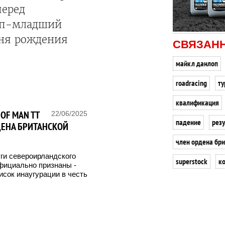
перед
оп-младший
дня рождения
СВЯЗАН
майкл данлоп
roadracing
ту
квалификация
OF MAN TT
22/06/2025
падение
рез
ДЕНА БРИТАНСКОЙ
член ордена бр
ги североирландского
superstock
к
фициально признаны -
сок инаугурации в честь