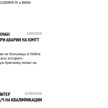
CBR1000RR-R и BMW
ИКМАН
1/06/2025
РИ АВАРИИ НА IOMTT
сан из больницы в Нобле
аты которого -
рую британец попал на
ПИТЕР
31/05/2025
М/Ч НА КВАЛИФИКАЦИИ