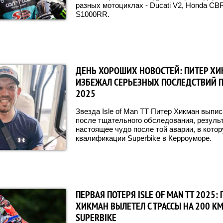
разных мотоциклах - Ducati V2, Honda 
S1000RR.
ДЕНЬ ХОРОШИХ НОВОСТЕЙ: ПИТЕР Х
ИЗБЕЖАЛ СЕРЬЕЗНЫХ ПОСЛЕДСТВИЙ П
2025
Звезда Isle of Man TT Питер Хикман выпи
после тщательного обследования, результ
настоящее чудо после той аварии, в кото
квалификации Superbike в Керроуморе.
ПЕРВАЯ ПОТЕРЯ ISLE OF MAN TT 2025: 
ХИКМАН ВЫЛЕТЕЛ С ТРАССЫ НА 200 К
SUPERBIKE