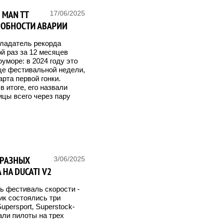
 MAN TT
17/06/2025
РОБНОСТИ АВАРИИ
обладатель рекорда
й раз за 12 месяцев
уморе: в 2024 году это
нце фестивальной недели,
арта первой гонки.
в итоге, его назвали
цы всего через пару
И РАЗНЫХ
3/06/2025
НА DUCATI V2
ь фестиваль скорости -
ник состоялись три
upersport, Superstock-
али пилоты на трех