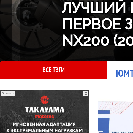
ЛУЧШИЙ 
ПЕРВОЕ 
NX200 (2
ВСЕ ТЭГИ
IOMT
Реклама
☰