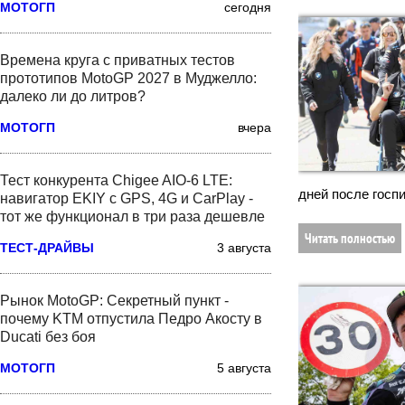
МОТОГП
сегодня
Времена круга с приватных тестов
прототипов MotoGP 2027 в Муджелло:
далеко ли до литров?
МОТОГП
вчера
Тест конкурента Chigee AIO-6 LTE:
дней после госпи
навигатор EKIY с GPS, 4G и CarPlay -
тот же функционал в три раза дешевле
Читать полностью
ТЕСТ-ДРАЙВЫ
3 августа
Рынок MotoGP: Секретный пункт -
почему KTM отпустила Педро Акосту в
Ducati без боя
МОТОГП
5 августа