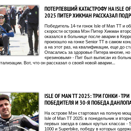
ПОТЕРПЕВШИЙ КАТАСТРОФУ НА ISLE OF
2025 ПИТЕР ХИКМАН РАССКАЗАЛ ПОД
Победитель 14-ти гонок Isle of Man TT и 
скорости острова Мэн Питер Хикман второ
оказался в больнице после аварии в Керро
произошло на гонке Senior TT в самом ко
а на этот раз, на квалификации, еще до ст
Опасались за здоровье Питера многие, но 
«резиновым» - Пит был выписан из больни
тализации. Вот, что он рассказал о своей новой аварии...
ISLE OF MAN TT 2025: ТРИ ГОНКИ - ТР
ПОБЕДИТЕЛЯ И 30-Я ПОБЕДА ДАНЛОПА 
На острове Мэн стартовал на полную мощ
Isle of Man TT 2025: в понедельник и втор
первых заезда в самых крутых классах - S
1000 и Superbike, победу в которых одерж