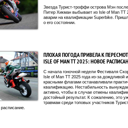
Звезда Турист-троффи острова Мэн после
Питер Хикман выбывает из Isle of Man TT
аварии на квалификации Superbike. Приш
о его состоянии.
ПЛОХАЯ ПОГОДА ПРИВЕЛА К ПЕРЕСМОТ
ISLE OF MAN TT 2025: НОВОЕ РАСПИСА
С начала гоночной недели Фестиваля Скор
Isle of Man TT 2025 года из-за дождливой 
красными флагами останавливали практи
квалификацию. Нестабильность вынуждае
активно, чтобы в случае отмены квалифик
достойный результат. К сожалению, это у
травмам среди топовых участников Турис
 расписание.