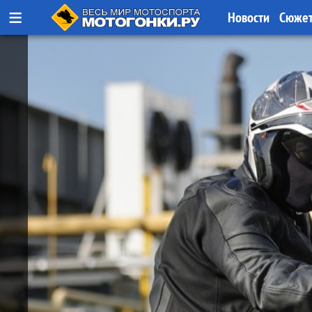
≡
Новости
Сюже