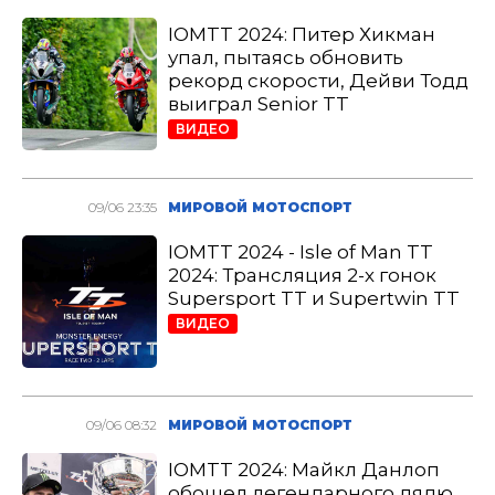
IOMTT 2024: Питер Хикман
упал, пытаясь обновить
рекорд скорости, Дейви Тодд
выиграл Senior TT
ВИДЕО
09/06 23:35
МИРОВОЙ МОТОСПОРТ
IOMTT 2024 - Isle of Man TT
2024: Трансляция 2-х гонок
Supersport TT и Supertwin TT
ВИДЕО
09/06 08:32
МИРОВОЙ МОТОСПОРТ
IOMTT 2024: Майкл Данлоп
обошел легендарного дядю