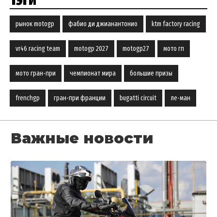
рынок motogp
фабио ди джианантонио
ktm factory racing
vr46 racing team
motogp 2027
motogp27
мото гп
мото гран-при
чемпионат мира
большие призы
frenchgp
гран-при франции
bugatti circuit
ле-ман
Важные новости