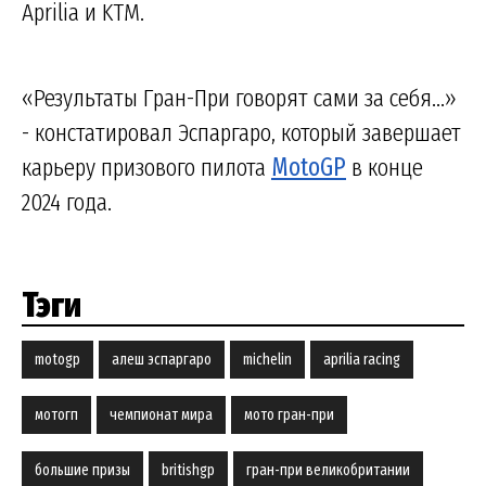
Aprilia и KTM.
«Результаты Гран-При говорят сами за себя...»
- констатировал Эспаргаро, который завершает
карьеру призового пилота
MotoGP
в конце
2024 года.
Тэги
motogp
алеш эспаргаро
michelin
aprilia racing
мотогп
чемпионат мира
мото гран-при
большие призы
britishgp
гран-при великобритании