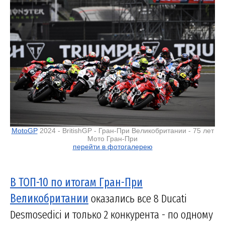
MotoGP
2024 - BritishGP - Гран-При Великобритании - 75 лет
Мото Гран-При
перейти в фотогалерею
В ТОП-10 по итогам Гран-При
Великобритании
оказались все 8 Ducati
Desmosedici и только 2 конкурента - по одному