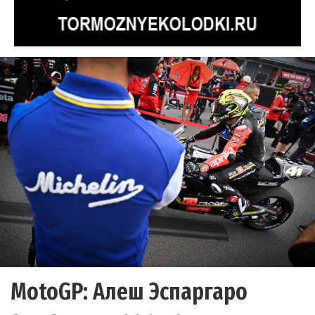
MotoGP: Алеш Эспаргаро