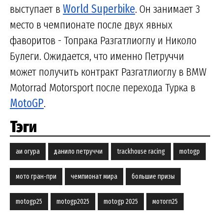
выступает в
World Superbike
. Он занимает 3
место в чемпионате после двух явных
фаворитов - Топрака Разгатлиоглу и Николо
Булеги. Ожидается, что именно Петруччи
может получить контракт Разгатлиоглу в BMW
Motorrad Motorsport после перехода Турка в
MotoGP
.
Тэги
аи огура
данило петруччи
trackhouse racing
motogp
мото гран-при
чемпионат мира
большие призы
motogp25
motogp2025
motogp 2025
мотогп25