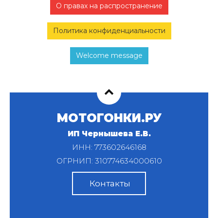
О правах на распространение
Политика конфиденциальности
Welcome message
МОТОГОНКИ.РУ
ИП Чернышева Е.В.
ИНН: 773602646168
ОГРНИП: 310774634000610
Контакты