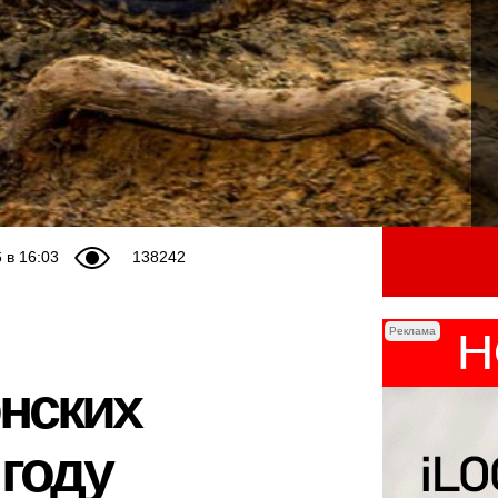
 в 16:03
138242
Реклама
онских
 году