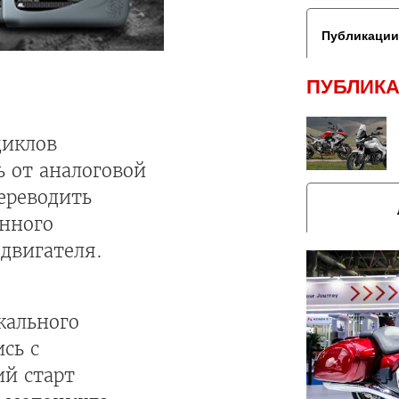
Публикации
ПУБЛИКА
циклов
 от аналоговой
ереводить
анного
двигателя.
кального
сь с
ий старт