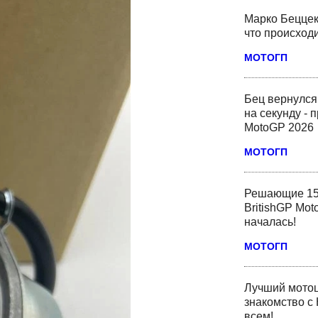
Марко Беццек
что происходи
МОТОГП
Бец вернулся
на секунду - 
MotoGP 2026
МОТОГП
Решающие 15
BritishGP Mot
началась!
МОТОГП
Лучший мотоц
знакомство с 
всем!