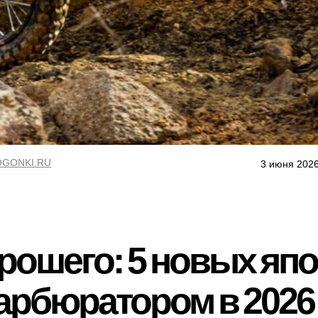
GONKI.RU
3 июня 2026
рошего: 5 новых яп
арбюратором в 2026