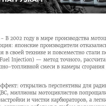
- В 2002 году в мире производства мото
ция: японские производители отказались
 в своей технике и повсеместно стали п
 Fuel Injection) — метод точного, рассчит
шно-топливной смеси в камеры сгорания 
эффект: открылись перспективы для ради
ВС, миллионы мотоциклистов попрощали
астройки и чистки карбюраторов, а легк