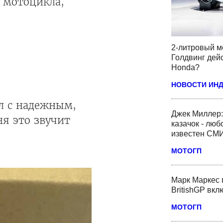
 мотоцикла,
2-литровый м
Голдвинг дей
Honda?
НОВОСТИ ИН
кл с надежным,
Джек Миллер:
я это звучит
казачок - люб
известен СМ
МОТОГП
Марк Маркес 
BritishGP вк
МОТОГП