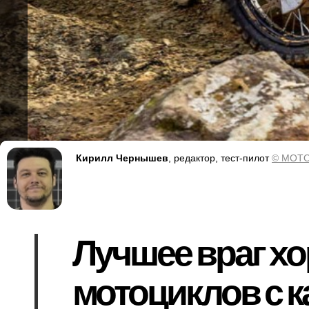
Кирилл Чернышев
, редактор, тест-пилот
© MOTO
Лучшее враг хо
мотоциклов с к