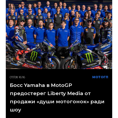
07/08 16:16
МОТОГП
Босс Yamaha в MotoGP
предостерег Liberty Media от
продажи «души мотогонок» ради
шоу