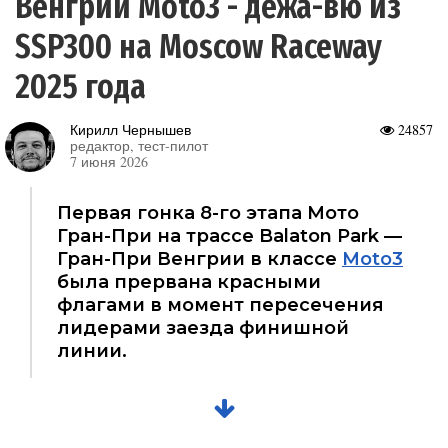
Венгрии Moto3 - дежа-вю из
SSP300 на Moscow Raceway
2025 года
Кирилл Чернышев
24857
редактор, тест-пилот
7 июня 2026
Первая гонка 8-го этапа Мото
Гран-При на трассе Balaton Park —
Гран-При Венгрии в классе
Moto3
была прервана красными
флагами в момент пересечения
лидерами заезда финишной
линии.