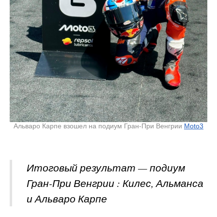
Альваро Карпе взошел на подиум Гран-При Венгрии
Moto3
Итоговый результат — подиум
Гран-При Венгрии : Килес, Альманса
и Альваро Карпе