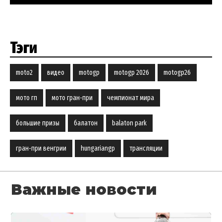
Тэги
moto2
видео
motogp
motogp 2026
motogp26
мото гп
мото гран-при
чемпионат мира
большие призы
балатон
balaton park
гран-при венгрии
hungariangp
трансляции
Важные новости