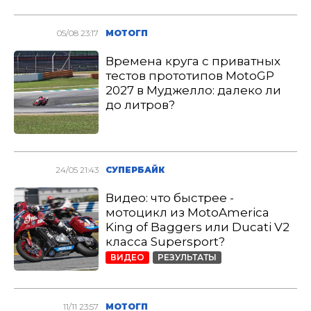
05/08 23:17
МОТОГП
Времена круга с приватных
тестов прототипов MotoGP
2027 в Муджелло: далеко ли
до литров?
24/05 21:43
СУПЕРБАЙК
Видео: что быстрее -
мотоцикл из MotoAmerica
King of Baggers или Ducati V2
класса Supersport?
ВИДЕО
РЕЗУЛЬТАТЫ
11/11 23:57
МОТОГП