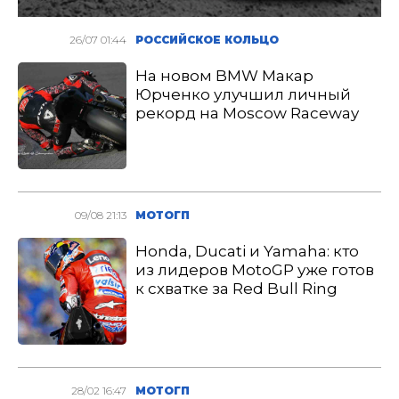
26/07 01:44
РОССИЙСКОЕ КОЛЬЦО
На новом BMW Макар
Юрченко улучшил личный
рекорд на Moscow Raceway
09/08 21:13
МОТОГП
Honda, Ducati и Yamaha: кто
из лидеров MotoGP уже готов
к схватке за Red Bull Ring
28/02 16:47
МОТОГП