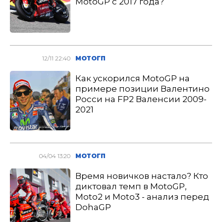
MotoGP с 2017 года?
12/11 22:40
МОТОГП
Как ускорился MotoGP на
примере позиции Валентино
Росси на FP2 Валенсии 2009-
2021
04/04 13:20
МОТОГП
Время новичков настало? Кто
диктовал темп в MotoGP,
Moto2 и Moto3 - анализ перед
DohaGP