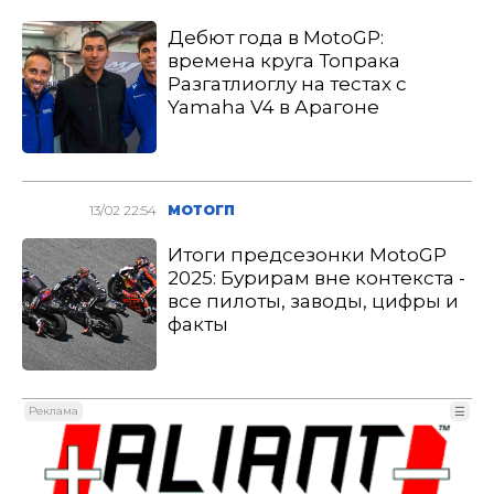
Дебют года в MotoGP:
времена круга Топрака
Разгатлиоглу на тестах с
Yamaha V4 в Арагоне
13/02 22:54
МОТОГП
Итоги предсезонки MotoGP
2025: Бурирам вне контекста -
все пилоты, заводы, цифры и
факты
Реклама
☰