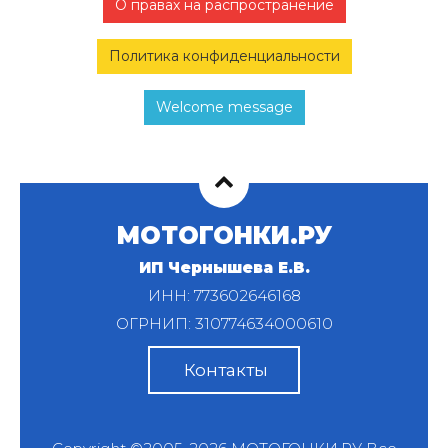
О правах на распространение
Политика конфиденциальности
Welcome message
МОТОГОНКИ.РУ
ИП Чернышева Е.В.
ИНН: 773602646168
ОГРНИП: 310774634000610
Контакты