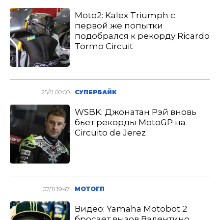
Moto2: Kalex Triumph с
первой же попытки
подобрался к рекорду Ricardo
Tormo Circuit
25/11 00:00
СУПЕРБАЙК
WSBK: Джонатан Рэй вновь
бьет рекорды MotoGP на
Circuito de Jerez
07/11 19:47
МОТОГП
Видео: Yamaha Motobot 2
бросает вызов Валентино