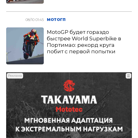
08/10 01:45
МОТОГП
MotoGP будет гораздо
быстрее World Superbike в
Портимао: рекорд круга
побит с первой попытки
Реклама
☰