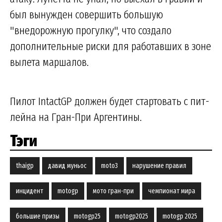
был вынужден совершить большую
"внедорожную прогулку", что создало
дополнительные риски для работавших в зоне
вылета маршалов.
Пилот IntactGP должен будет стартовать с пит-
лейна на Гран-При Аргентины.
Тэги
thaigp
давид муньос
moto3
нарушение правил
инцидент
motogp
мото гран-при
чемпионат мира
большие призы
motogp25
motogp2025
motogp 2025