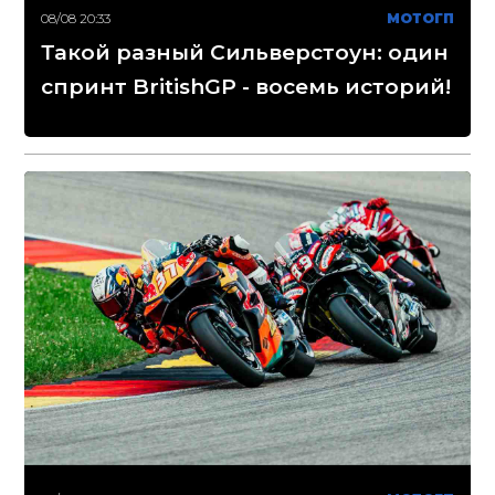
08/08 20:33
МОТОГП
Такой разный Сильверстоун: один
спринт BritishGP - восемь историй!