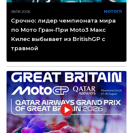
08/08 20:06
МОТОГП
Срочно: лидер чемпионата мира
по Мото Гран-При Moto3 Макс
Килес выбывает из BritishGP с
травмой