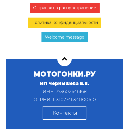
О правах на распространение
Политика конфиденциальности
Welcome message
МОТОГОНКИ.РУ
ИП Чернышева Е.В.
ИНН: 773602646168
ОГРНИП: 310774634000610
Контакты