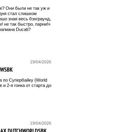
е? Они были не так уж и
одня стал слишком
ошо зная весь бэкграунд,
! не так быстро, парни!»
агмана Ducati?
19/04/2026
 WSBK
а по Супербайку (World
 и 2-я гонка от старта до
19/04/2026
КАХ DUTCHWORLDSBK