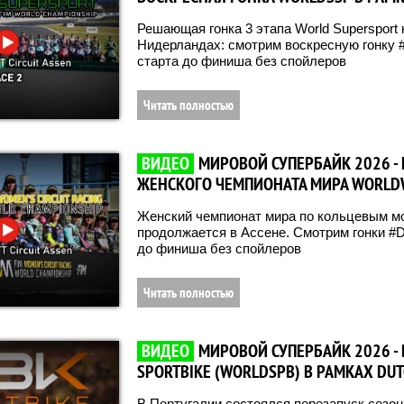
Решающая гонка 3 этапа World Supersport н
Нидерландах: смотрим воскресную гонку 
старта до финиша без спойлеров
Читать полностью
ВИДЕО
МИРОВОЙ СУПЕРБАЙК 2026 -
ЖЕНСКОГО ЧЕМПИОНАТА МИРА WORLDWCR
Женский чемпионат мира по кольцевым м
продолжается в Ассене. Смотрим гонки #
до финиша без спойлеров
Читать полностью
ВИДЕО
МИРОВОЙ СУПЕРБАЙК 2026 - 
SPORTBIKE (WORLDSPB) В РАМКАХ D
В Португалии состоялся перезапуск сезо