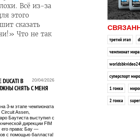
лохи. Всё из-за
ля этого
ешит сказать
СВЯЗАН
и!» Что не так
третий этап
d
чемпионат мира
worldsbkvideo2
суперспорт мир
 DUCATI В
20/04/2026
ЛЖНЫ СНЯТЬ С МЕНЯ
1 гонка
миро
2 гонка
super
 на 3-м этапе чемпионата
Circuit Assen,
аро Баутиста выступил с
хнической дирекции FIM
 его права: Бау —
ов с помощью балласта!