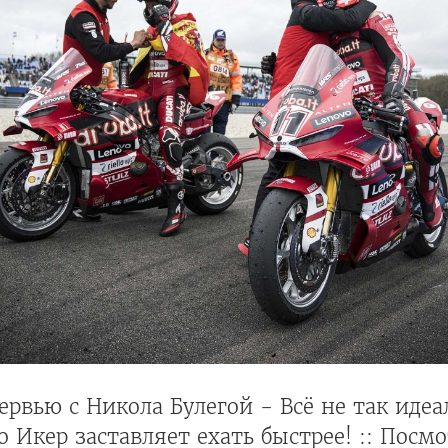
рвью с Никола Булегой - Всё не так идеа
о Икер заставляет ехать быстрее! :: Посм