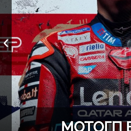
‹
МОТОГП 