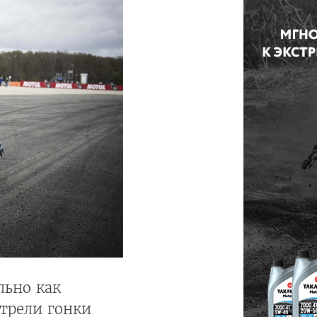
льно как
отрели гонки