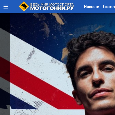
≡
Новости
Сюже