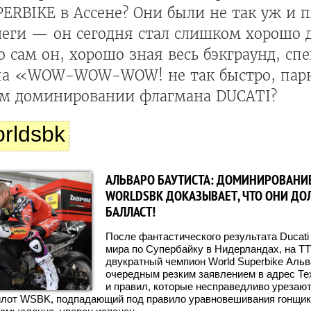
RBIKE в Ассене? Они были не так уж и п
еги — он сегодня стал слишком хорошо д
о сам он, хорошо зная весь бэкграунд, сп
па «WOW-WOW-WOW! не так быстро, парн
ом доминировании флагмана DUCATI?
rldsbk
АЛЬВАРО БАУТИСТА: ДОМИНИРОВАНИЕ
WORLDSBK ДОКАЗЫВАЕТ, ЧТО ОНИ ДО
БАЛЛАСТ!
После фантастического результата Ducati
мира по Супербайку в Нидерландах, на TT 
двукратный чемпион World Superbike Альв
очередным резким заявлением в адрес Те
и правил, которые несправедливо урезают
илот WSBK, подпадающий под правило уравновешивания гонщик