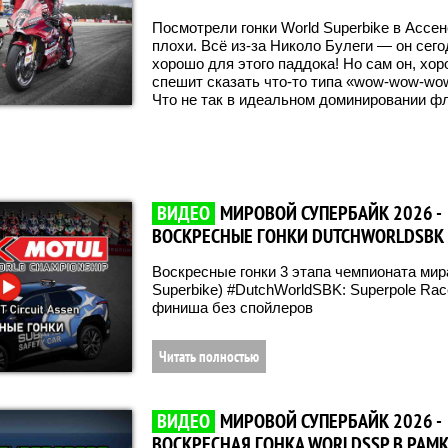
Посмотрели гонки World Superbike в Ассен
плохи. Всё из-за Николо Булеги — он сег
хорошо для этого паддока! Но сам он, хор
спешит сказать что-то типа «wow-wow-wow
Что не так в идеальном доминировании фл
ВИДЕО
МИРОВОЙ СУПЕРБАЙК 2026 -
ВОСКРЕСНЫЕ ГОНКИ DUTCHWORLDSBK
Воскресные гонки 3 этапа чемпионата мир
Superbike) #DutchWorldSBK: Superpole Race
финиша без спойлеров
Читать полностью
ВИДЕО
МИРОВОЙ СУПЕРБАЙК 2026 -
ВОСКРЕСНАЯ ГОНКА WORLDSSP В РАМ