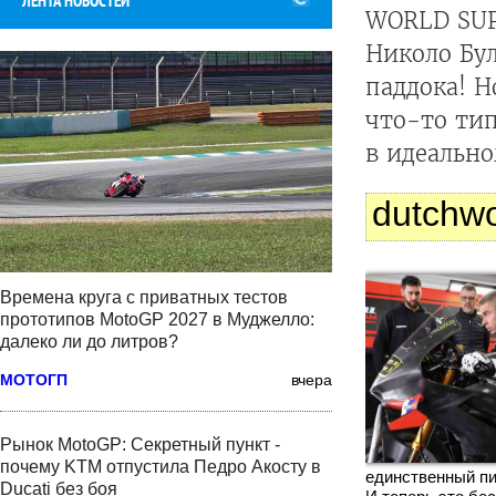
ЛЕНТА НОВОСТЕЙ
WORLD SUPE
Николо Бул
паддока! Н
что-то ти
в идеальн
dutchwo
Времена круга с приватных тестов
прототипов MotoGP 2027 в Муджелло:
далеко ли до литров?
МОТОГП
вчера
Рынок MotoGP: Секретный пункт -
почему KTM отпустила Педро Акосту в
единственный п
Ducati без боя