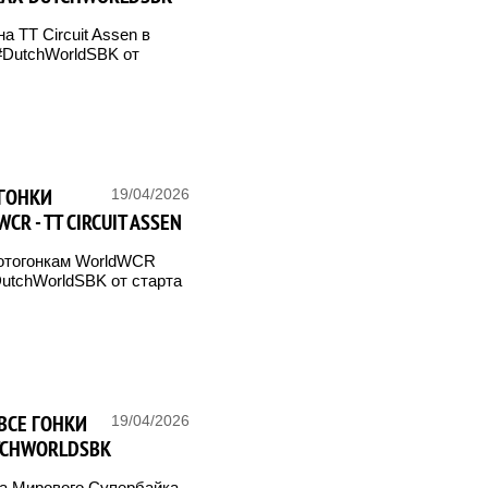
а TT Circuit Assen в
#DutchWorldSBK от
 ГОНКИ
19/04/2026
 - TT CIRCUIT ASSEN
отогонкам WorldWCR
DutchWorldSBK от старта
ВСЕ ГОНКИ
19/04/2026
UTCHWORLDSBK
на Мирового Супербайка