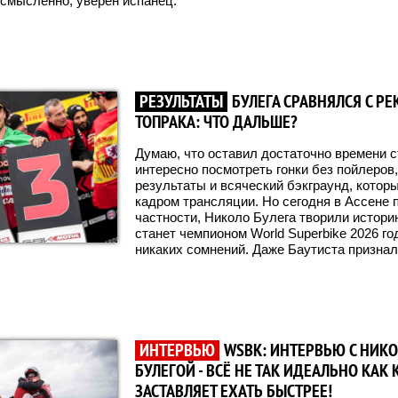
ссмысленно, уверен испанец.
РЕЗУЛЬТАТЫ
БУЛЕГА СРАВНЯЛСЯ С Р
ТОПРАКА: ЧТО ДАЛЬШЕ?
Думаю, что оставил достаточно времени 
интересно посмотреть гонки без пойлеров, 
результаты и всяческий бэкграунд, которы
кадром трансляции. Но сегодня в Ассене п
частности, Николо Булега творили историю
станет чемпионом World Superbike 2026 го
никаких сомнений. Даже Баутиста признал.
ИНТЕРВЬЮ
WSBK: ИНТЕРВЬЮ С НИК
БУЛЕГОЙ - ВСЁ НЕ ТАК ИДЕАЛЬНО КАК 
ЗАСТАВЛЯЕТ ЕХАТЬ БЫСТРЕЕ!