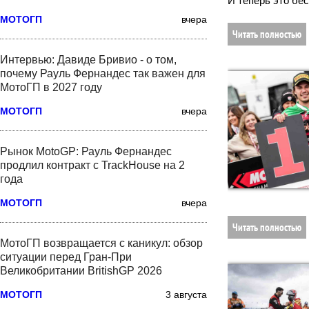
И теперь это бе
МОТОГП
вчера
Читать полностью
Интервью: Давиде Бривио - о том,
почему Рауль Фернандес так важен для
МотоГП в 2027 году
МОТОГП
вчера
Рынок MotoGP: Рауль Фернандес
продлил контракт с TrackHouse на 2
года
МОТОГП
вчера
Читать полностью
МотоГП возвращается с каникул: обзор
ситуации перед Гран-При
Великобритании BritishGP 2026
МОТОГП
3 августа