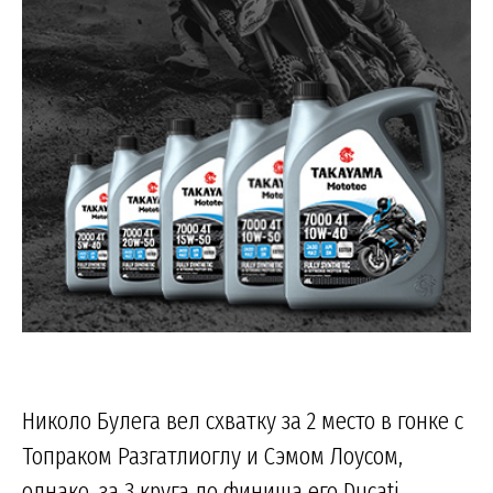
Николо Булега вел схватку за 2 место в гонке с
Топраком Разгатлиоглу и Сэмом Лоусом,
однако, за 3 круга до финиша его Ducati