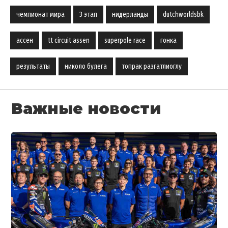
чемпионат мира
3 этап
нидерланды
dutchworldsbk
ассен
tt circuit assen
superpole race
гонка
результаты
николо булега
топрак разгатлиоглу
Важные новости