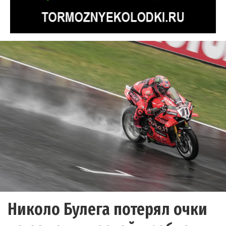
Николо Булега потерял очки