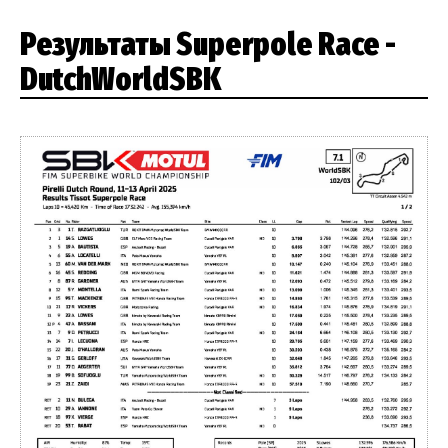
Результаты Superpole Race -
DutchWorldSBK