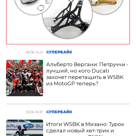
16/06 14:21
СУПЕРБАЙК
Альберто Вергани: Петруччи -
лучший, но кого Ducati
захочет перетащить в WSBK
из MotoGP теперь?
15/06 16:37
СУПЕРБАЙК
Итоги WSBK в Мизано: Турок
сделал новый хет-трик и