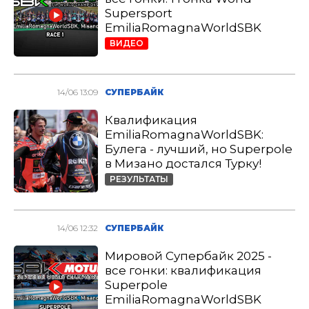
Supersport
EmiliaRomagnaWorldSBK
ВИДЕО
14/06 13:09
СУПЕРБАЙК
Квалификация
EmiliaRomagnaWorldSBK:
Булега - лучший, но Superpole
в Мизано достался Турку!
РЕЗУЛЬТАТЫ
14/06 12:32
СУПЕРБАЙК
Мировой Супербайк 2025 -
все гонки: квалификация
Superpole
EmiliaRomagnaWorldSBK