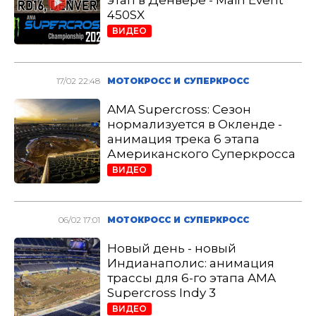
этап в Денвере - Main Event
450SX
ВИДЕО
17/02 22:48
МОТОКРОСС И СУПЕРКРОСС
AMA Supercross: Сезон
нормализуется в Окленде -
анимация трека 6 этапа
Американского Суперкросса
ВИДЕО
06/02 17:01
МОТОКРОСС И СУПЕРКРОСС
Новый день - новый
Индианаполис: анимация
трассы для 6-го этапа AMA
Supercross Indy 3
ВИДЕО