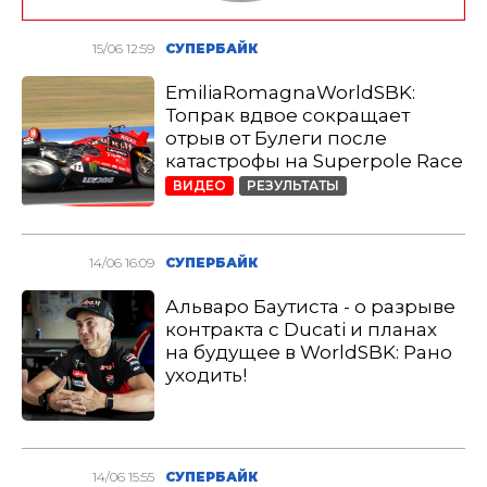
15/06 12:59
СУПЕРБАЙК
EmiliaRomagnaWorldSBK:
Топрак вдвое сокращает
отрыв от Булеги после
катастрофы на Superpole Race
ВИДЕО
РЕЗУЛЬТАТЫ
14/06 16:09
СУПЕРБАЙК
Альваро Баутиста - о разрыве
контракта с Ducati и планах
на будущее в WorldSBK: Рано
уходить!
14/06 15:55
СУПЕРБАЙК