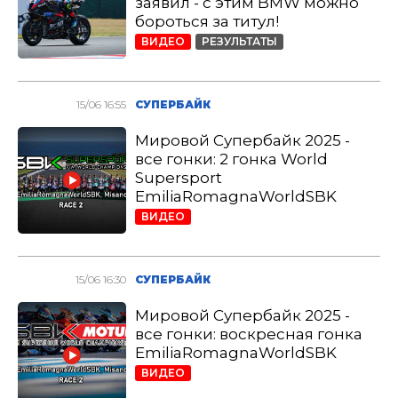
заявил - с этим BMW можно
бороться за титул!
ВИДЕО
РЕЗУЛЬТАТЫ
15/06 16:55
СУПЕРБАЙК
Мировой Супербайк 2025 -
все гонки: 2 гонка World
Supersport
EmiliaRomagnaWorldSBK
ВИДЕО
15/06 16:30
СУПЕРБАЙК
Мировой Супербайк 2025 -
все гонки: воскресная гонка
EmiliaRomagnaWorldSBK
ВИДЕО