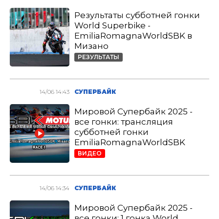
Результаты субботней гонки
World Superbike -
EmiliaRomagnaWorldSBK в
Мизано
РЕЗУЛЬТАТЫ
14/06 14:43
СУПЕРБАЙК
Мировой Супербайк 2025 -
все гонки: трансляция
субботней гонки
EmiliaRomagnaWorldSBK
ВИДЕО
14/06 14:34
СУПЕРБАЙК
Мировой Супербайк 2025 -
все гонки: 1 гонка World