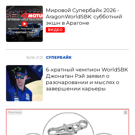
Мировой Супербайк 2026 -
AragonWorldSBK: субботний
экшн в Арагоне
ВИДЕО
16/06 21:31
СУПЕРБАЙК
6-кратный чемпион WorldSBK
Джонатан Рэй заявил о
разочаровании и мыслях о
завершении карьеры
Реклама
☰