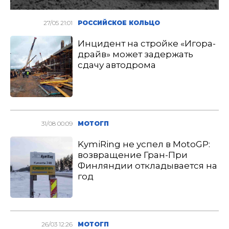
27/05 21:01
РОССИЙСКОЕ КОЛЬЦО
Инцидент на стройке «Игора-
драйв» может задержать
сдачу автодрома
31/08 00:09
МОТОГП
KymiRing не успел в MotoGP:
возвращение Гран-При
Финляндии откладывается на
год
26/03 12:26
МОТОГП