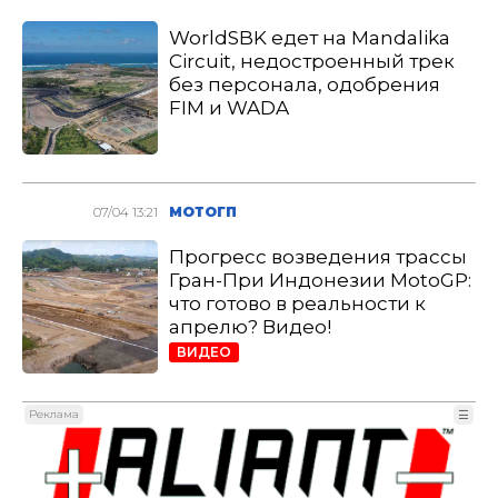
WorldSBK едет на Mandalika
Circuit, недостроенный трек
без персонала, одобрения
FIM и WADA
07/04 13:21
МОТОГП
Прогресс возведения трассы
Гран-При Индонезии MotoGP:
что готово в реальности к
апрелю? Видео!
ВИДЕО
Реклама
☰