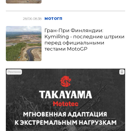
28/06 08:38
МОТОГП
Гран-При Финляндии:
KymiRing - последние штрихи
перед официальными
тестами MotoGP
Реклама
☰