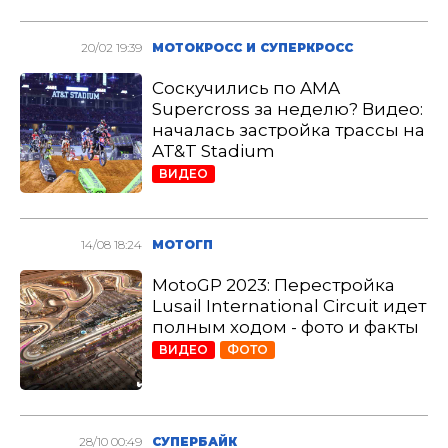
20/02 19:39
МОТОКРОСС И СУПЕРКРОСС
Соскучились по AMA
Supercross за неделю? Видео:
началась застройка трассы на
AT&T Stadium
ВИДЕО
14/08 18:24
МОТОГП
MotoGP 2023: Перестройка
Lusail International Circuit идет
полным ходом - фото и факты
ВИДЕО
ФОТО
28/10 00:49
СУПЕРБАЙК