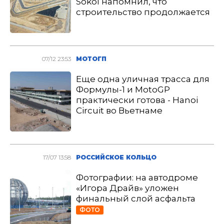
Sokol напомнил, что
строительство продолжается
07/12 23:53
МОТОГП
Еще одна уличная трасса для
Формулы-1 и MotoGP
практически готова - Hanoi
Circuit во Вьетнаме
17/07 13:58
РОССИЙСКОЕ КОЛЬЦО
Фотографии: на автодроме
«Игора Драйв» уложен
финальный слой асфальта
ФОТО