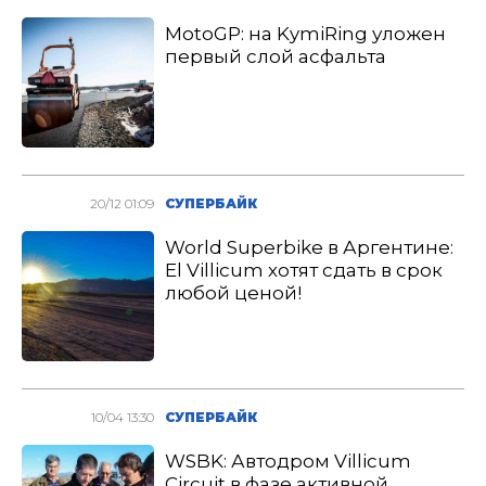
MotoGP: на KymiRing уложен
первый слой асфальта
20/12 01:09
СУПЕРБАЙК
World Superbike в Аргентине:
El Villicum хотят сдать в срок
любой ценой!
10/04 13:30
СУПЕРБАЙК
WSBK: Автодром Villicum
Circuit в фазе активной