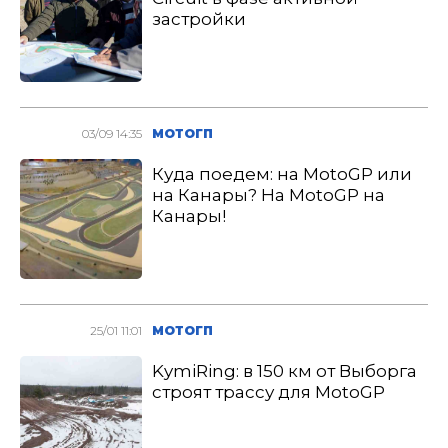
застройки
03/09 14:35
МОТОГП
Куда поедем: на MotoGP или
на Канары? На MotoGP на
Канары!
25/01 11:01
МОТОГП
KymiRing: в 150 км от Выборга
строят трассу для MotoGP