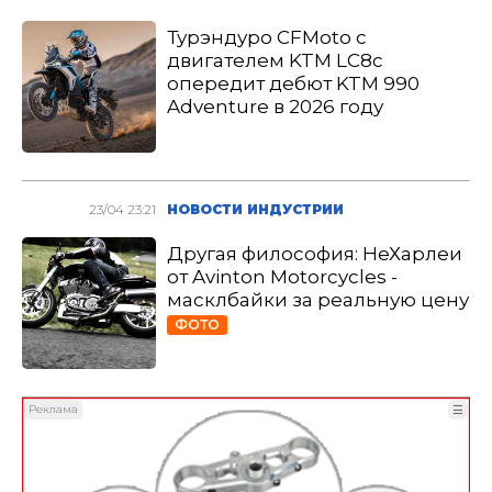
Турэндуро CFMoto с
двигателем KTM LC8c
опередит дебют KTM 990
Adventure в 2026 году
23/04 23:21
НОВОСТИ ИНДУСТРИИ
Другая философия: НеХарлеи
от Avinton Motorcycles -
масклбайки за реальную цену
ФОТО
Реклама
☰