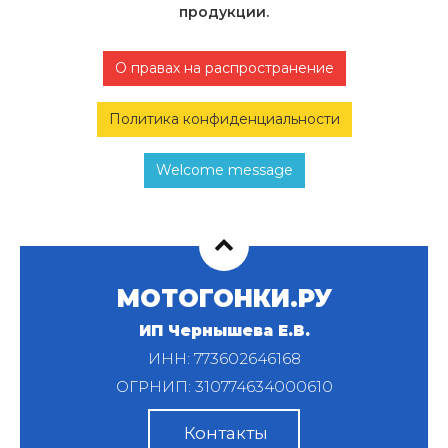
продукции.
О правах на распространение
Политика конфиденциальности
Welcome message
МОТОГОНКИ.РУ
ИП Чернышева Е.В.
ИНН: 773602646168
ОГРНИП: 310774634000610
Контакты