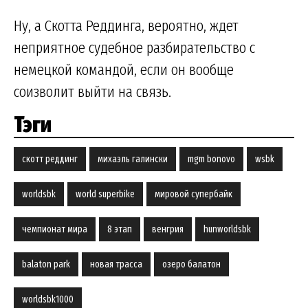
Ну, а Скотта Реддинга, вероятно, ждет
неприятное судебное разбирательство с
немецкой командой, если он вообще
соизволит выйти на связь.
Тэги
скотт реддинг
михаэль галински
mgm bonovo
wsbk
worldsbk
world superbike
мировой супербайк
чемпионат мира
8 этап
венгрия
hunworldsbk
balaton park
новая трасса
озеро балатон
worldsbk1000