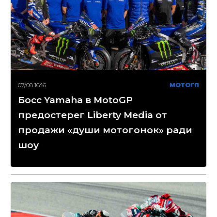
07/08 16:16
МОТОГП
Босс Yamaha в MotoGP
предостерег Liberty Media от
продажи «души мотогонок» ради
шоу