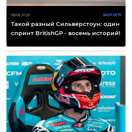
08/08 20:33
МОТОГП
Такой разный Сильверстоун: один
спринт BritishGP - восемь историй!