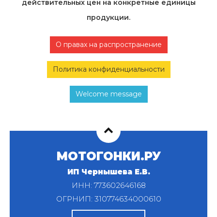
действительных цен на конкретные единицы
продукции.
О правах на распространение
Политика конфиденциальности
Welcome message
МОТОГОНКИ.РУ
ИП Чернышева Е.В.
ИНН: 773602646168
ОГРНИП: 310774634000610