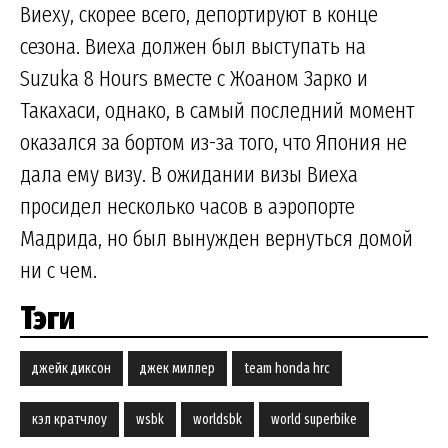
Виеху, скорее всего, депортируют в конце
сезона. Виеха должен был выступать на
Suzuka 8 Hours вместе с Жоаном Зарко и
Такахаси, однако, в самый последний момент
оказался за бортом из-за того, что Япония не
дала ему визу. В ожидании визы Виеха
просидел несколько часов в аэропорте
Мадрида, но был вынужден вернуться домой
ни с чем.
Тэги
джейк диксон
джек миллер
team honda hrc
кэл кратчлоу
wsbk
worldsbk
world superbike