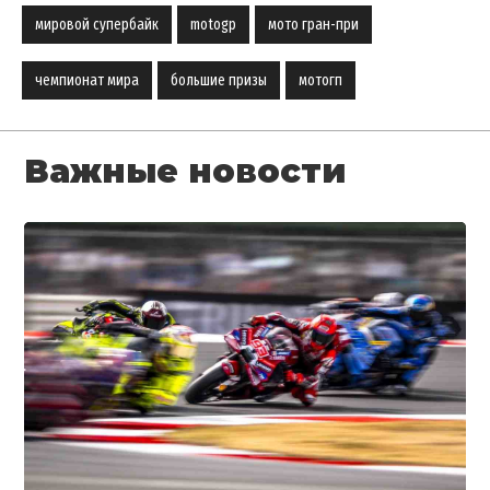
мировой супербайк
motogp
мото гран-при
чемпионат мира
большие призы
мотогп
Важные новости