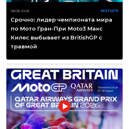
08/08 20:06
МОТОГП
Срочно: лидер чемпионата мира
по Мото Гран-При Moto3 Макс
Килес выбывает из BritishGP с
травмой