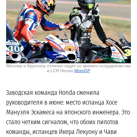
Миллер и Кратчлоу отлично ладят со времен сотрудничества
в LCR Honda
MotoGP
Заводская команда Honda сменила
руководителя в июне: место испанца Хосе
Мануэля Эскамеса на японского инженера. Это
стало четким сигналом, что обоих пилотов
команды, испанцев Икера Лекуону и Чави